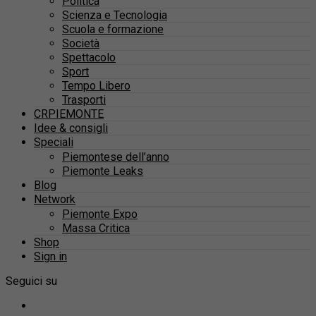
Politica
Scienza e Tecnologia
Scuola e formazione
Società
Spettacolo
Sport
Tempo Libero
Trasporti
CRPIEMONTE
Idee & consigli
Speciali
Piemontese dell’anno
Piemonte Leaks
Blog
Network
Piemonte Expo
Massa Critica
Shop
Sign in
Seguici su