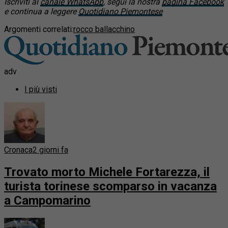
Iscriviti al
canale WhatsApp
, segui la nostra
pagina Facebook
e continua a leggere
Quotidiano Piemontese
Argomenti correlati:
rocco ballacchino
adv
I più visti
Cronaca
2 giorni fa
Trovato morto Michele Fortarezza, il
turista torinese scomparso in vacanza
a Campomarino