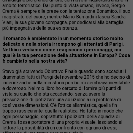
ambito terroristico. Dal punto di vista umano, invece, Sergio
Crema è sempre alle prese con la tentazione Bonamico, il suo
magistrato del cuore, mentre Mario Bernardini lascia Sandra
Viani, la sua giovane compagna, per dedicarsi alla battaglia
più impegnativa della sua esistenza.
Il romanzo è ambientato in un momento storico molto
delicato e nella storia irrompono gli attentati di Parigi.
Nel libro vediamo come reagiscono i personaggi, ma
qual è la tua percezione della situazione in Europa? Cosa
è cambiato nella nostra vita?
Stavo già scrivendo Obiettivo Finale quando sono accaduti i
drammatici fatti di Parigi del novembre 2015 che ho deciso di
inserire anche nella mia storia perché mi sembrava inevitabile
e doveroso. Nel mio libro ho cercato di fornire più punti di
vista su quello che sta accadendo, senza avere la
presunzione di ipotizzare una soluzione a un problema di
così vaste dimensioni. C’è l’ottica allarmistica, quella fin
troppo rassicurante, quella realistica. Ho fatto in modo che
ogni personaggio, soprattutto i poliziotti della squadra di
Crema, fosse portatore di una propria visuale, lasciando al
lettore la possibilità di un confronto con ognuno di essi,