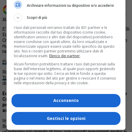
Archiviare informazioni su dispositivo e/o accedervi
Aggiungi Quotidiano Piemontese come
Fonte preferita
Scopri di più
su Google
I tuoi dati personali verranno trattati da 431 partner e le
E’ da poco uscito in libreria
Torino obiettivo finale
, Fratelli Frilli
informazioni raccolte dal tuo dispositivo (come cookie,
Editori, a firma di Rocco Ballacchino. Il commissario Sergio
identificatori univoci e altri dati del dispositivo) potrebbero
Crema e il critico cinematografico Mario Bernardini si trovano
essere condivise con questi ultimi, da loro visualizzate e
nuovamente coinvolti insieme in
un’indagine che ha il cuore
memorizzate oppure essere usate nello specifico da questo
nella loro Torino ma ramificazioni molto estese.
sito. Noi e i nostri partner potremmo utilizzare dati di
localizzazione esatti.
Elenco dei partner
.
Potete leggere qui la recensione del libro
.
Alcuni fornitori potrebbero trattare i tuoi dati personali sulla
base dell'interesse legittimo, al quale puoi opporti gestendo
Rocco Ballacchino, che avevamo
già intervistato dopo il suo
le tue opzioni qui sotto. Cerca un link in fondo a questa
Trama Imperfetta
, ha gentilmente risposto alle nostre
pagina o nel menu del sito per gestire o revocare il consenso
domande.
nelle impostazioni della privacy e dei cookie.
Eccoci di nuovo qui, nuovamente in compagnia di Sergio
Crema e Mario Bernardini. Come stanno i tuoi
Acconsento
personaggi? Cosa hanno fatto in questo anno di
assenza?
Gestisci le opzioni
In Torino Obiettivo Finale ci troviamo nuovamente con Mario
Bernardini che coinvolge, suo malgrado, Sergio Crema in
un’indagine più grande di loro, con risvolti inquietanti anche in