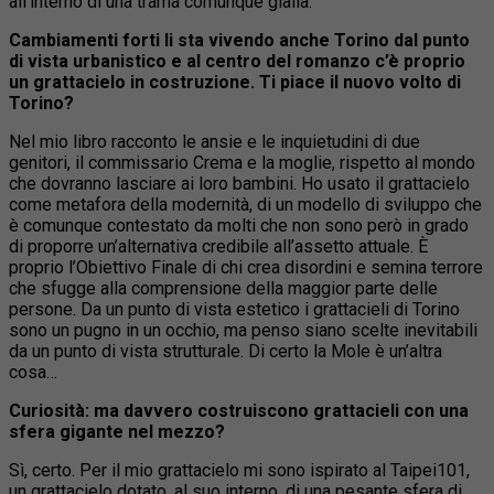
all’interno di una trama comunque gialla.
Cambiamenti forti li sta vivendo anche Torino dal punto
di vista urbanistico e al centro del romanzo c’è proprio
un grattacielo in costruzione. Ti piace il nuovo volto di
Torino?
Nel mio libro racconto le ansie e le inquietudini di due
genitori, il commissario Crema e la moglie, rispetto al mondo
che dovranno lasciare ai loro bambini. Ho usato il grattacielo
come metafora della modernità, di un modello di sviluppo che
è comunque contestato da molti che non sono però in grado
di proporre un’alternativa credibile all’assetto attuale. È
proprio l’Obiettivo Finale di chi crea disordini e semina terrore
che sfugge alla comprensione della maggior parte delle
persone. Da un punto di vista estetico i grattacieli di Torino
sono un pugno in un occhio, ma penso siano scelte inevitabili
da un punto di vista strutturale. Di certo la Mole è un’altra
cosa…
Curiosità: ma davvero costruiscono grattacieli con una
sfera gigante nel mezzo?
Sì, certo. Per il mio grattacielo mi sono ispirato al Taipei101,
un grattacielo dotato, al suo interno, di una pesante sfera di