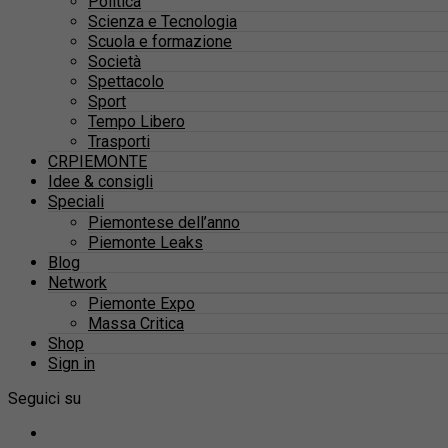
Politica
Scienza e Tecnologia
Scuola e formazione
Società
Spettacolo
Sport
Tempo Libero
Trasporti
CRPIEMONTE
Idee & consigli
Speciali
Piemontese dell’anno
Piemonte Leaks
Blog
Network
Piemonte Expo
Massa Critica
Shop
Sign in
Seguici su