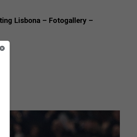
ting Lisbona – Fotogallery –