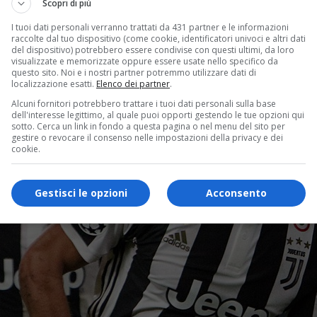
Scopri di più
I tuoi dati personali verranno trattati da 431 partner e le informazioni
raccolte dal tuo dispositivo (come cookie, identificatori univoci e altri dati
del dispositivo) potrebbero essere condivise con questi ultimi, da loro
visualizzate e memorizzate oppure essere usate nello specifico da
questo sito. Noi e i nostri partner potremmo utilizzare dati di
localizzazione esatti.
Elenco dei partner
.
Alcuni fornitori potrebbero trattare i tuoi dati personali sulla base
dell'interesse legittimo, al quale puoi opporti gestendo le tue opzioni qui
sotto. Cerca un link in fondo a questa pagina o nel menu del sito per
gestire o revocare il consenso nelle impostazioni della privacy e dei
cookie.
Gestisci le opzioni
Acconsento