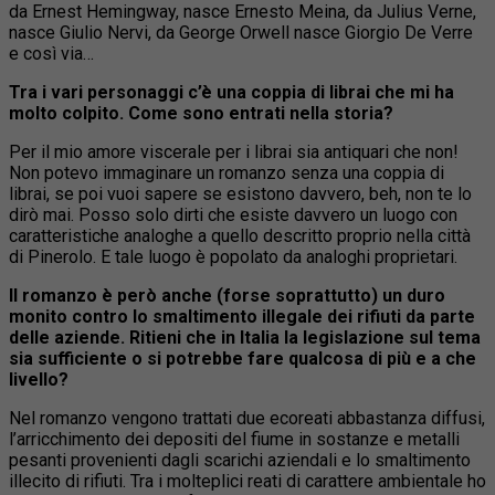
da Ernest Hemingway, nasce Ernesto Meina, da Julius Verne,
nasce Giulio Nervi, da George Orwell nasce Giorgio De Verre
e così via…
Tra i vari personaggi c’è una coppia di librai che mi ha
molto colpito. Come sono entrati nella storia?
Per il mio amore viscerale per i librai sia antiquari che non!
Non potevo immaginare un romanzo senza una coppia di
librai, se poi vuoi sapere se esistono davvero, beh, non te lo
dirò mai. Posso solo dirti che esiste davvero un luogo con
caratteristiche analoghe a quello descritto proprio nella città
di Pinerolo. E tale luogo è popolato da analoghi proprietari.
Il romanzo è però anche (forse soprattutto) un duro
monito contro lo smaltimento illegale dei rifiuti da parte
delle aziende. Ritieni che in Italia la legislazione sul tema
sia sufficiente o si potrebbe fare qualcosa di più e a che
livello?
Nel romanzo vengono trattati due ecoreati abbastanza diffusi,
l’arricchimento dei depositi del fiume in sostanze e metalli
pesanti provenienti dagli scarichi aziendali e lo smaltimento
illecito di rifiuti. Tra i molteplici reati di carattere ambientale ho