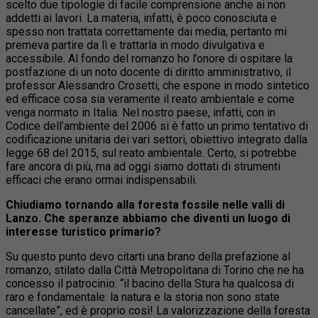
scelto due tipologie di facile comprensione anche ai non
addetti ai lavori. La materia, infatti, è poco conosciuta e
spesso non trattata correttamente dai media, pertanto mi
premeva partire da lì e trattarla in modo divulgativa e
accessibile. Al fondo del romanzo ho l’onore di ospitare la
postfazione di un noto docente di diritto amministrativo, il
professor Alessandro Crosetti, che espone in modo sintetico
ed efficace cosa sia veramente il reato ambientale e come
venga normato in Italia. Nel nostro paese, infatti, con in
Codice dell’ambiente del 2006 si è fatto un primo tentativo di
codificazione unitaria dei vari settori, obiettivo integrato dalla
legge 68 del 2015, sul reato ambientale. Certo, si potrebbe
fare ancora di più, ma ad oggi siamo dottati di strumenti
efficaci che erano ormai indispensabili.
Chiudiamo tornando alla foresta fossile nelle valli di
Lanzo. Che speranze abbiamo che diventi un luogo di
interesse turistico primario?
Su questo punto devo citarti una brano della prefazione al
romanzo, stilato dalla Città Metropolitana di Torino che ne ha
concesso il patrocinio: “il bacino della Stura ha qualcosa di
raro e fondamentale: la natura e la storia non sono state
cancellate”, ed è proprio così! La valorizzazione della foresta