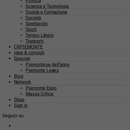
Politica
Scienza e Tecnologia
Scuola e formazione
Società
Spettacolo
Sport
Tempo Libero
Trasporti
CRPIEMONTE
Idee & consigli
Speciali
Piemontese dell’anno
Piemonte Leaks
Blog
Network
Piemonte Expo
Massa Critica
Shop
Sign in
Seguici su