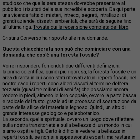
studioso che quella sera stessa dovrebbe presentare al
pubblico i risultati della sua incredibile scoperta. Da qui parte
una vicenda fatta di misteri, intrecci, segreti, intrallazzi di
grandi aziende, disastri ambientali, che sarà da seguire fino
all’ultima riga.
Trovate qui la recensione completa del libro
.
Cristina Converso ha risposto alle mie domande.
Questa chiacchierata non può che cominciare con una
domanda: che cos’è una foresta fossile?
Vorrei rispondere fornendoti due differenti definizioni:
la prima scientifica, quindi più rigorosa, la foresta fossile è un
area di rarità in cui sono stati ritrovati alcuni reperti fossili, nel
nostro caso i reperti sono alberi vissuti al termine dell’era
terziaria (quasi tre milioni di anni fa) che possiamo ancora
vedere in piedi, almeno le loro ceppaie, ovvero la parte bassa
e radicale del fusto, grazie ad un processo di sostituzione da
parte della silice del materiale legnoso. Quindi, un sito di
grande interesse geologico e paleobotanico.
La seconda, quella spirituale, ovvero un luogo dove riflettere
sulla nostra transitorietà e sulla bellezza di un mondo in cui
siamo ospiti e figli. Certo è difficile vedere la bellezza in
reperti fossili, se non si è appassionati esperti, ma restare in