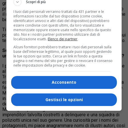
Scopri di più
gruppo di lavoro dell’Università di Torino. Primo fra tutti il
professor Edoardo Martinetto, che ringrazio di aver arricchito
I tuoi dati personali verranno trattati da 431 partner e le
il romanzo con una postfazione scientifica nella quale espone
informazioni raccolte dal tuo dispositivo (come cookie,
bellezza, ma anche difficoltà di conservazione di tali siti rari.
identificatori univoci e altri dati del dispositivo) potrebbero
essere condivise con questi ultimi, da loro visualizzate e
Ti segnalo inoltre che
sul mio blog Lettura e natura
è
memorizzate oppure essere usate nello specifico da questo
sito. Noi e i nostri partner potremmo utilizzare dati di
possibile trovare tutte le informazioni sia sul romanzo che sui
localizzazione esatti.
Elenco dei partner
.
temi appunto di natura letteraria, ogni giovedì esce un articolo.
Alcuni fornitori potrebbero trattare i tuoi dati personali sulla
Se lo spunto è la foresta fossile, il tuo romanzo è però
base dell'interesse legittimo, al quale puoi opporti gestendo
un vero e proprio thriller. Come sono nati i protagonisti?
le tue opzioni qui sotto. Cerca un link in fondo a questa
pagina o nel menu del sito per gestire o revocare il consenso
nelle impostazioni della privacy e dei cookie.
I protagonisti sono un omaggio sia al mondo della ricerca che
al mondo della vita sul territorio.
Troviamo infatti la figura del ricercatore, che non poteva che
essere un dottore forestale, una geologa e ovvio una vecchia
Acconsento
ferita tra docenti universitari che doveva alimentare le scene.
Ma anche la gente di valle, quindi i cantonieri che lavorano
instancabilmente alla manutenzione del territorio, gli abitanti
Gestisci le opzioni
delle zone, da chi frequenta il fiume a chi ama la trattoria.
Mentre per quanto riguarda il lato nero della vicenda,
imprenditori talvolta costretti a delinquere e una squadra di
poliziotti unica nel suo genere. Una curiosità per i nomi dei
protagonisti, mi piace anagrammare nomi di illustri autori, così