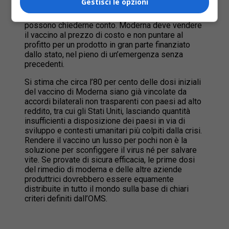
Gestisci le opzioni
miliardi di dollari del governo americano, eppure i
contribuenti in assenza di trasparenza non
possono chiederne conto. Moderna deve vendere
il vaccino al prezzo di costo e non puntare al
profitto per un prodotto in gran parte finanziato
dallo stato, nel pieno di un’emergenza senza
precedenti.
Si stima che circa l’80 per cento delle dosi iniziali
del vaccino di Moderna siano già vincolate da
accordi bilaterali non trasparenti con paesi ad alto
reddito, tra cui gli Stati Uniti, lasciando quantità
insufficienti a disposizione dei paesi in via di
sviluppo e contesti umanitari più colpiti dalla crisi.
Rendere il vaccino un lusso per pochi non è la
soluzione per sconfiggere il virus né per salvare
vite. Se provate di sicura efficacia, le prime dosi
del rimedio di moderna e delle altre aziende
produttrici dovrebbero essere equamente
distribuite in tutto il mondo sulla base di chiari
criteri definiti dall’OMS.