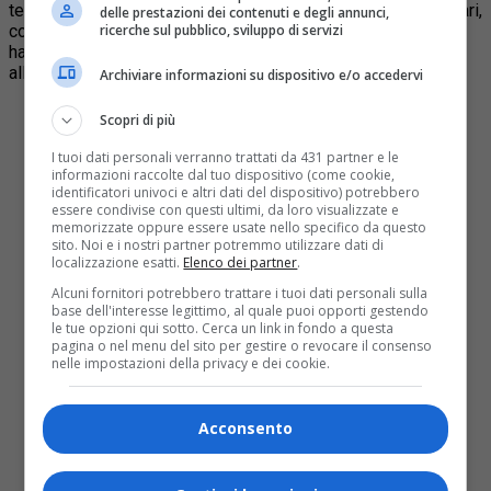
temperature frigo (da 2 a 8 gradi) e il prezzo sarà di 25 dollari,
delle prestazioni dei contenuti e degli annunci,
compreso un margine di profitti. Le altre aziende, invece,
ricerche sul pubblico, sviluppo di servizi
hanno annunciato che lo venderanno a prezzo di costo, fino
alla fine della pandemia.
Archiviare informazioni su dispositivo e/o accedervi
Il mondo attende con impazienza i risultati positivi
Scopri di più
degli studi clinici sul vaccino per il Covid-19 nella
speranza di avere uno strumento che aiuti a tenere
I tuoi dati personali verranno trattati da 431 partner e le
sotto controllo la pandemia, ma la loro validazione
informazioni raccolte dal tuo dispositivo (come cookie,
identificatori univoci e altri dati del dispositivo) potrebbero
per la distribuzione servirà a poco se questi
essere condivise con questi ultimi, da loro visualizzate e
vaccini non vengono distribuiti equamente alle
memorizzate oppure essere usate nello specifico da questo
persone di tutto il mondo a un prezzo di costo
sito. Noi e i nostri partner potremmo utilizzare dati di
completamente trasparente – dice
Stella Egidi
,
localizzazione esatti.
Elenco dei partner
.
responsabile medico di Medici senza frontiere.
Alcuni fornitori potrebbero trattare i tuoi dati personali sulla
base dell'interesse legittimo, al quale puoi opporti gestendo
La capacità del settore pubblico di stabilire un
le tue opzioni qui sotto. Cerca un link in fondo a questa
prezzo equo richiede trasparenza. Moderna deve
pagina o nel menu del sito per gestire o revocare il consenso
impegnarsi nella pubblicazione di un’analisi
nelle impostazioni della privacy e dei cookie.
dettagliata del prezzo e di tutti i costi di sviluppo
del vaccino. Solo se Moderna renderà pubblici
questi dati, i governi potranno valutare se i prezzi
Acconsento
sono giusti e accessibili. La ricerca, lo sviluppo e
la produzione del vaccino Moderna sono stati per
lo più finanziati da fondi pubblici, con circa 2,5