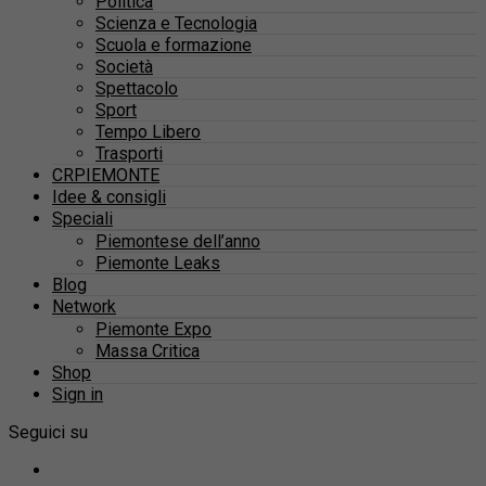
Politica
Scienza e Tecnologia
Scuola e formazione
Società
Spettacolo
Sport
Tempo Libero
Trasporti
CRPIEMONTE
Idee & consigli
Speciali
Piemontese dell’anno
Piemonte Leaks
Blog
Network
Piemonte Expo
Massa Critica
Shop
Sign in
Seguici su