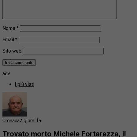
Nome
*
Email
*
Sito web
adv
I più visti
Cronaca
2 giorni fa
Trovato morto Michele Fortarezza, il