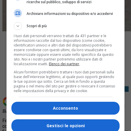
ricerche sul pubblico, sviluppo di servizi
Archiviare informazioni su dispositivo e/o accedervi
Scopri di più
I tuoi dati personali verranno trattati da 431 partner e le
informazioni raccolte dal tuo dispositivo (come cookie,
identificatori univoci e altri dati del dispositivo) potrebbero
essere condivise con questi ultimi, da loro visualizzate e
memorizzate oppure essere usate nello specifico da questo
sito. Noi e i nostri partner potremmo utilizzare dati di
localizzazione esatti.
Elenco dei partner
.
Share
Alcuni fornitori potrebbero trattare i tuoi dati personali sulla
Tweet
base dell'interesse legittimo, al quale puoi opporti gestendo
le tue opzioni qui sotto. Cerca un link in fondo a questa
pagina o nel menu del sito per gestire o revocare il consenso
nelle impostazioni della privacy e dei cookie.
Aggiungi Quotidiano Piemontese come
Fonte preferita
Acconsento
su Google
Festa in strada nelle maggiori città piemontesi per la
Gestisci le opzioni
comunità marocchina che vive in Piemonte, si segnalano