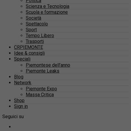
Politica
Scienza e Tecnologia
Scuola e formazione
Società
Spettacolo
Sport
Tempo Libero
Trasporti
CRPIEMONTE
Idee & consigli
Speciali
Piemontese dell’anno
Piemonte Leaks
Blog
Network
Piemonte Expo
Massa Critica
Shop
Sign in
Seguici su