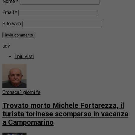
Nome
*
Email
*
Sito web
adv
I più visti
Cronaca
3 giorni fa
Trovato morto Michele Fortarezza, il
turista torinese scomparso in vacanza
a Campomarino