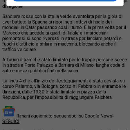
festeggiamenti a Pinerolo, Carmagnola e anche nel capoluogo
di regione.
Bandiere rosse con la stella verde sventolata per la gioia di
aver battuto la Spagna ai rigori negli ottavi di finale dei
mondiali in Qatar passando così il turno. È la prima volta per il
Marocco che accede ai quarti di finale e i marocchini
piemontesi si sono riversati in strada per lanciare petardi e
fuochi d’artificio e sfilare in macchina, bloccando anche il
traffico veicolare.
A Torino il tram 4 è stato limitato per le troppe persone scese
in strada a Porta Palazzo e Barriera di Milano, lunghe code di
auto e mezzi pubblici finiti nella calca.
La linea 4 che all’inizio dei festeggiamenti è stata deviata su
corso Palermo, via Bologna, corso XI Febbraio in entrambe le
direzioni, dalle 19:30 è stata limitata in piazza della
Repubblica, per l’impossibilità di raggiungere Falchera.
Rimani aggiornato seguendoci su Google News!
SEGUICI