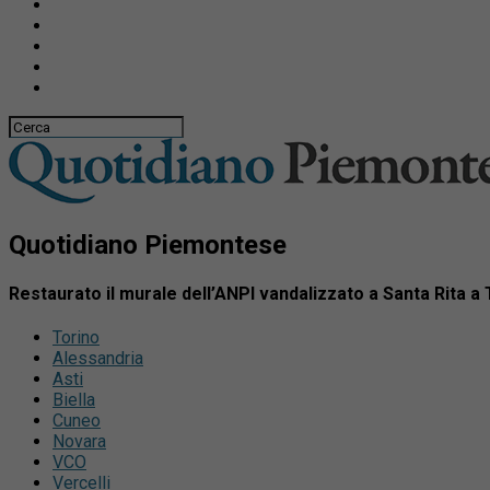
Quotidiano Piemontese
Restaurato il murale dell’ANPI vandalizzato a Santa Rita a
Torino
Alessandria
Asti
Biella
Cuneo
Novara
VCO
Vercelli