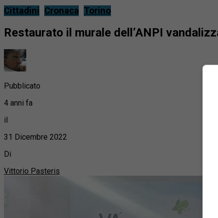
Cittadini
Cronaca
Torino
Restaurato il murale dell’ANPI vandalizz
Pubblicato
4 anni fa
il
31 Dicembre 2022
Di
Vittorio Pasteris