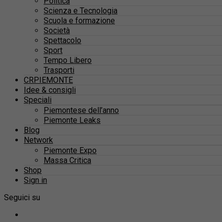
Politica
Scienza e Tecnologia
Scuola e formazione
Società
Spettacolo
Sport
Tempo Libero
Trasporti
CRPIEMONTE
Idee & consigli
Speciali
Piemontese dell’anno
Piemonte Leaks
Blog
Network
Piemonte Expo
Massa Critica
Shop
Sign in
Seguici su