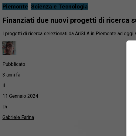
Piemonte
Scienza e Tecnologia
Finanziati due nuovi progetti di ricerca 
I progetti di ricerca selezionati da AriSLA in Piemonte ad oggi s
Pubblicato
3 anni fa
il
11 Gennaio 2024
Di
Gabriele Farina