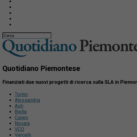
Quotidiano Piemontese
Finanziati due nuovi progetti di ricerca sulla SLA in Piemo
Torino
Alessandria
Asti
Biella
Cuneo
Novara
VCO
Vercelli