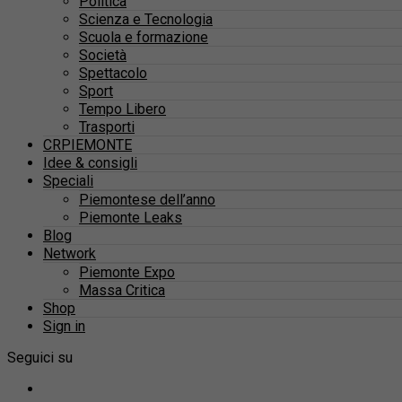
Politica
Scienza e Tecnologia
Scuola e formazione
Società
Spettacolo
Sport
Tempo Libero
Trasporti
CRPIEMONTE
Idee & consigli
Speciali
Piemontese dell’anno
Piemonte Leaks
Blog
Network
Piemonte Expo
Massa Critica
Shop
Sign in
Seguici su