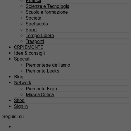
Politica
Scienza e Tecnologia
Scuola e formazione
Società
Spettacolo
Sport
Tempo Libero
Trasporti
CRPIEMONTE
Idee & consigli
Speciali
Piemontese dell’anno
Piemonte Leaks
Blog
Network
Piemonte Expo
Massa Critica
Shop
Sign in
Seguici su