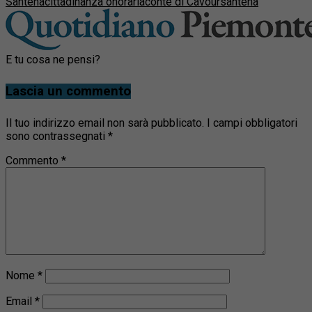
Santena
cittadinanza onoraria
conte di Cavour
santena
E tu cosa ne pensi?
Lascia un commento
Il tuo indirizzo email non sarà pubblicato.
I campi obbligatori
sono contrassegnati
*
Commento
*
Nome
*
Email
*