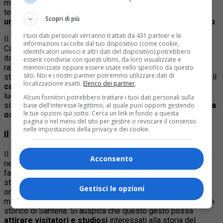
momento di grande significato per la comunità di
Santena
,
testimoniando il
profondo legame che unisce la città ad
Scopri di più
uno dei protagonisti indiscussi del Risorgimento italiano
.
I tuoi dati personali verranno trattati da 431 partner e le
Il sindaco ha evidenziato come Camillo Benso, conte di
informazioni raccolte dal tuo dispositivo (come cookie,
Cavour, sia una figura centrale nella storia dell’unificazione
identificatori univoci e altri dati del dispositivo) potrebbero
italiana, e il conferimento della cittadinanza onoraria
essere condivise con questi ultimi, da loro visualizzate e
rappresenta un omaggio alla sua memoria e al suo
memorizzate oppure essere usate nello specifico da questo
sito. Noi e i nostri partner potremmo utilizzare dati di
straordinario contributo al paese. Santena, nota per ospitare il
localizzazione esatti.
Elenco dei partner
.
castello della famiglia Benso di Cavour
, risulta essere un
luogo simbolico per la memoria dello statista, poiché qui è
Alcuni fornitori potrebbero trattare i tuoi dati personali sulla
situato il
mausoleo che accoglie le sue spoglie e che ora
base dell'interesse legittimo, al quale puoi opporti gestendo
le tue opzioni qui sotto. Cerca un link in fondo a questa
ospita il Museo Cavour
.
pagina o nel menu del sito per gestire o revocare il consenso
nelle impostazioni della privacy e dei cookie.
Il castello di Santena
Il castello di Santena, costruito nel XVIII secolo e restaurato
Acconsento
nel XIX, è stato una delle residenze di campagna della
famiglia Benso, e rappresenta un luogo di grande rilevanza
storica per Cavour. La decisione di conferire la cittadinanza
Gestisci le opzioni
onoraria è motivata non solo dal legame storico con la città,
ma anche dalla volontà di valorizzare il patrimonio culturale e
storico di Santena. Si auspica che questo gesto possa
attirare visitatori e studiosi
interessati alla storia del