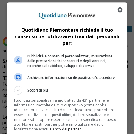
Share
Tweet
Quotidiano Piemontese richiede il tuo
consenso per utilizzare i tuoi dati personali
per:
Aggiungi Quotidiano Piemontese come
Fonte preferita
su Google
Pubblicità e contenuti personalizzati, misurazione
delle prestazioni dei contenuti e degli annunci,
SAN GIORIO
– Si avvicina alla conclusione la fase di riprese
ricerche sul pubblico, sviluppo di servizi
di “Storie per immagini”, il
progetto promosso da
Recosol
– Rete delle Comunità Solidali
, uno dei vincitori del bando
Archiviare informazioni su dispositivo e/o accedervi
“Educare Insieme” del Dipartimento per le Politiche della
Famiglia della Presidenza del Consiglio dei Ministri. Questo
ambizioso progetto, che si estende su quattro diverse aree
Scopri di più
italiane –
Piemonte, Sicilia, Veneto e Calabria
– mira a
I tuoi dati personali verranno trattati da 431 partner e le
raccontare la vita e le esperienze delle piccole comunità
informazioni raccolte dal tuo dispositivo (come cookie,
italiane attraverso la creazione di un documentario.
identificatori univoci e altri dati del dispositivo) potrebbero
essere condivise con questi ultimi, da loro visualizzate e
Le comunità coinvolte
sono spesso marginali e fuori dai
memorizzate oppure essere usate nello specifico da questo
principali circuiti turistici, luoghi dove i collegamenti sono
sito. Noi e i nostri partner potremmo utilizzare dati di
complessi e dove il periodo di isolamento dovuto alla
localizzazione esatti.
Elenco dei partner
.