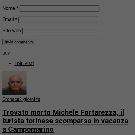
Nome
*
Email
*
Sito web
adv
I più visti
Cronaca
2 giorni fa
Trovato morto Michele Fortarezza, il
turista torinese scomparso in vacanza
a Campomarino