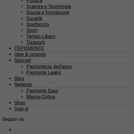
Politica
Scienza e Tecnologia
Scuola e formazione
Società
Spettacolo
Sport
Tempo Libero
Trasporti
CRPIEMONTE
Idee & consigli
Speciali
Piemontese dell’anno
Piemonte Leaks
Blog
Network
Piemonte Expo
Massa Critica
Shop
Sign in
Seguici su