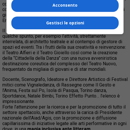
con la creazione-reinvenzione-ristrutturazione di teatri, la
Acconsento
consacrazione alla produzione teatrale e alla formazione dei
giovani fu totale, in una sinergia appassionata con Germana
Erba, la compagna di una vita.
Gestisci le opzioni
Il curriculum di Gian Mesturino è prodigioso. Scegliamo
qualche spunto, per esempio l’attività, strettamente
interrelata, di architetto teatrale e al contempo di gestore di
spazi ed eventi. Tra i frutti della sua creatività e reinvenzione:
il Teatro Alfieri e il Teatro Gioiello così come la creazione
della “Cittadella della Danza” con una nuova avveniristica
destinazione coreutica del complesso del Teatro Nuovo,
frequentato da migliaia di giovani e di star mondiali.
Docente, Scenografo, Ideatore e Direttore Artistico di Festival
mitici come Vignaledanza, di Rassegne come Il Gesto e
l’Anima, Festa sul Po, Isola di Pasqua, Torino danza,
Sportdance, Natale Bimbi, Torino Effetto Punto… l’elenco è
impressionante.
Forte l’attenzione per la ricerca e per la promozione di tutto il
settore spettacolo, anche attraverso la carica di Presidente
nazionale dell’Aiad/Agis, con la promozione e diffusione
capillarissima di iniziative legate alle arti performative in ogni
dove, in una
magia inclusiva ante litteram
.