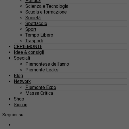
Politica
Scienza e Tecnologia
Scuola e formazione
Società
Spettacolo
Sport
Tempo Libero
Trasporti
CRPIEMONTE
Idee & consigli
Speciali
Piemontese dell’anno
Piemonte Leaks
Blog
Network
Piemonte Expo
Massa Critica
Shop
Sign in
Seguici su