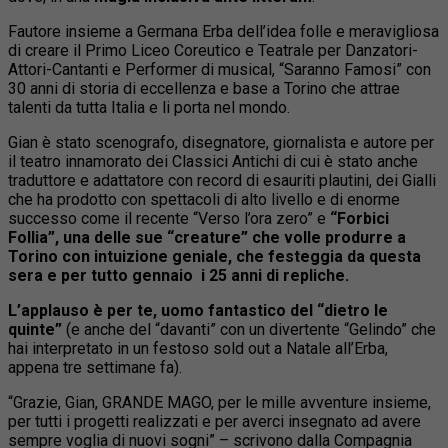
Fautore insieme a Germana Erba dell’idea folle e meravigliosa
di creare il Primo Liceo Coreutico e Teatrale per Danzatori-
Attori-Cantanti e Performer di musical, “Saranno Famosi” con
30 anni di storia di eccellenza e base a Torino che attrae
talenti da tutta Italia e li porta nel mondo.
Gian è stato scenografo, disegnatore, giornalista e autore per
il teatro innamorato dei Classici Antichi di cui è stato anche
traduttore e adattatore con record di esauriti plautini, dei Gialli
che ha prodotto con spettacoli di alto livello e di enorme
successo come il recente “Verso l’ora zero” e
“Forbici
Follia”, una delle sue “creature” che volle produrre a
Torino con intuizione geniale, che festeggia da questa
sera e per tutto gennaio i 25 anni di repliche.
L’applauso è per te, uomo fantastico del “dietro le
quinte”
(e anche del “davanti” con un divertente “Gelindo” che
hai interpretato in un festoso sold out a Natale all’Erba,
appena tre settimane fa).
“Grazie, Gian, GRANDE MAGO, per le mille avventure insieme,
per tutti i progetti realizzati e per averci insegnato ad avere
sempre voglia di nuovi sogni” – scrivono dalla Compagnia