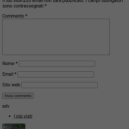
Il tuo indirizzo email non sarà pubblicato.
I campi obbligatori
sono contrassegnati
*
Commento
*
Nome
*
Email
*
Sito web
adv
I più visti