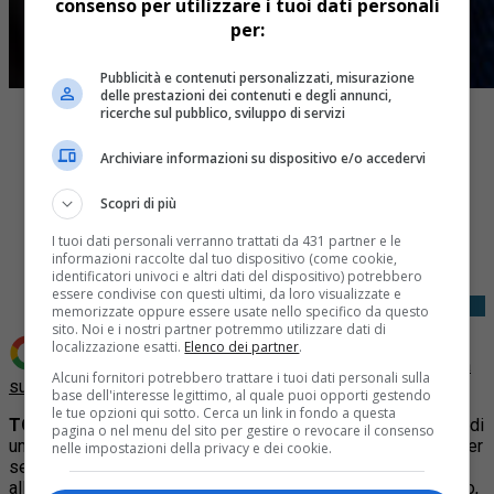
consenso per utilizzare i tuoi dati personali
per:
Pubblicità e contenuti personalizzati, misurazione
delle prestazioni dei contenuti e degli annunci,
ricerche sul pubblico, sviluppo di servizi
Archiviare informazioni su dispositivo e/o accedervi
Scopri di più
Share
I tuoi dati personali verranno trattati da 431 partner e le
Tweet
informazioni raccolte dal tuo dispositivo (come cookie,
identificatori univoci e altri dati del dispositivo) potrebbero
essere condivise con questi ultimi, da loro visualizzate e
memorizzate oppure essere usate nello specifico da questo
sito. Noi e i nostri partner potremmo utilizzare dati di
localizzazione esatti.
Elenco dei partner
.
Aggiungi Quotidiano Piemontese come
Fonte preferita
Alcuni fornitori potrebbero trattare i tuoi dati personali sulla
su Google
base dell'interesse legittimo, al quale puoi opporti gestendo
le tue opzioni qui sotto. Cerca un link in fondo a questa
TORINO
– Gian Mesturino a 5 anni fu scelto come siparista di
pagina o nel menu del sito per gestire o revocare il consenso
un piccolo teatro del Monferrato e fu subito Amore, quello per
nelle impostazioni della privacy e dei cookie.
sempre. Poi, dopo la Laurea in Architettura e l’abilitazione
all’insegnamento, la consacrazione ai luoghi dello spettacolo,