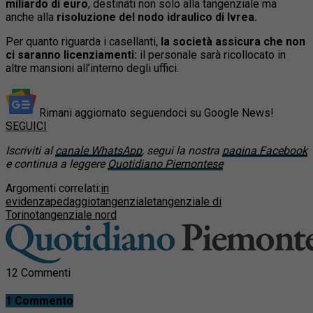
miliardo di euro
, destinati non solo alla tangenziale ma
anche alla
risoluzione del nodo idraulico di Ivrea.
Per quanto riguarda i casellanti,
la società assicura che non
ci saranno licenziamenti:
il personale sarà ricollocato in
altre mansioni all’interno degli uffici.
Rimani aggiornato seguendoci su Google News!
SEGUICI
Iscriviti al
canale WhatsApp
, segui la nostra
pagina Facebook
e continua a leggere
Quotidiano Piemontese
Argomenti correlati:
in
evidenza
pedaggio
tangenziale
tangenziale di
Torino
tangenziale nord
12 Commenti
1 Commento