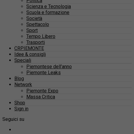
Politica
Scienza e Tecnologia
Scuola e formazione
Società
Spettacolo
Sport
Tempo Libero
Trasporti
CRPIEMONTE
Idee & consigli
Speciali
Piemontese dell’anno
Piemonte Leaks
Blog
Network
Piemonte Expo
Massa Critica
Shop
Sign in
Seguici su