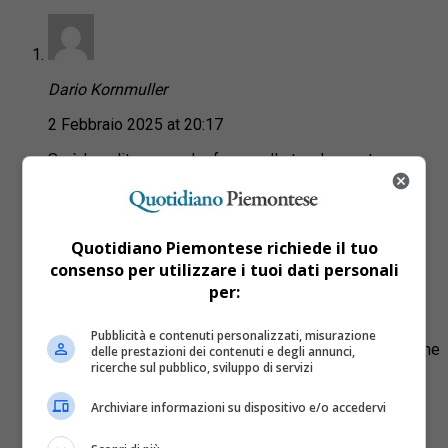
Dario Kornmuller
2 Febbraio 2025 at 20:17
Sarà la solita mano che fruga nelle tasche nostre
Rispondi
Quotidiano Piemontese richiede il tuo
consenso per utilizzare i tuoi dati personali
allpet66
per:
2 Febbraio 2025 at 20:36
Pubblicità e contenuti personalizzati, misurazione
Sulla Asti-Cuneo il free flow funziona talmente bene che
delle prestazioni dei contenuti e degli annunci,
si stanno lamentando tutti
ricerche sul pubblico, sviluppo di servizi
Rispondi
Archiviare informazioni su dispositivo e/o accedervi