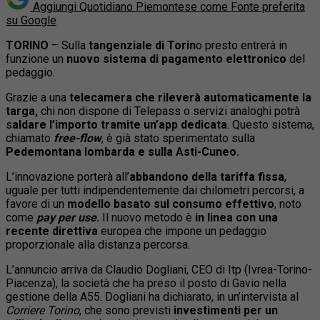
Aggiungi Quotidiano Piemontese come
Fonte preferita
su Google
TORINO
– Sulla
tangenziale di Torin
o presto entrerà in
funzione un
nuovo sistema di pagamento elettronico
del
pedaggio.
Grazie a una
telecamera che rileverà automaticamente la
targa,
chi non dispone di Telepass o servizi analoghi potrà
s
aldare l’importo tramite un’app dedicata
. Questo sistema,
chiamato
free-flow
, è già stato sperimentato sulla
Pedemontana lombarda e sulla Asti-Cuneo.
L’innovazione porterà all’
abbandono della tariffa fissa
,
uguale per tutti indipendentemente dai chilometri percorsi, a
favore di un
modello basato sul consumo effettivo
, noto
come
pay per use
.
Il nuovo metodo è
in linea con una
recente direttiva
europea che impone un pedaggio
proporzionale alla distanza percorsa.
L’annuncio arriva da Claudio Dogliani, CEO di Itp (Ivrea-Torino-
Piacenza), la società che ha preso il posto di Gavio nella
gestione della A55. Dogliani ha dichiarato, in un’intervista al
Corriere Torino
, che sono previsti
investimenti per un