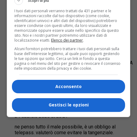
Scopri di più
I tuoi dati personali verranno trattati da 431 partner e le
Guido
informazioni raccolte dal tuo dispositivo (come cookie,
identificatori univoci e altri dati del dispositivo) potrebbero
2 Febbraio 2025 at 20:46
essere condivise con questi ultimi, da loro visualizzate e
memorizzate oppure essere usate nello specifico da questo
Quindi per utilizzare la tangenziale bisognerà essere
sito. Noi e i nostri partner potremmo utilizzare dati di
assolutamente in possesso di uno smartphone ed
localizzazione esatti.
Elenco dei partner
.
avere dimestichezza con le app. Per cui le persone
Alcuni fornitori potrebbero trattare i tuoi dati personali sulla
avanti con gli anni che sono in possesso
base dell'interesse legittimo, al quale puoi opporti gestendo
esclusivamente di cellulare (senza internet) dovranno
le tue opzioni qui sotto. Cerca un link in fondo a questa
percorrere esclusivamente la viabilità ordinaria. EVVIVA
pagina o nel menu del sito per gestire o revocare il consenso
nelle impostazioni della privacy e dei cookie.
IL PROGRESSO
Rispondi
Acconsento
Gestisci le opzioni
MaxTo
2 Febbraio 2025 at 23:27
ne penso tutto il male possibile, è un obbligo al
telepass. valuterò come evitare la tangenziale.