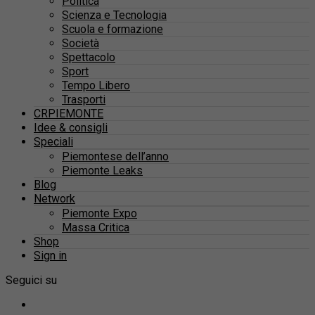
Politica
Scienza e Tecnologia
Scuola e formazione
Società
Spettacolo
Sport
Tempo Libero
Trasporti
CRPIEMONTE
Idee & consigli
Speciali
Piemontese dell’anno
Piemonte Leaks
Blog
Network
Piemonte Expo
Massa Critica
Shop
Sign in
Seguici su