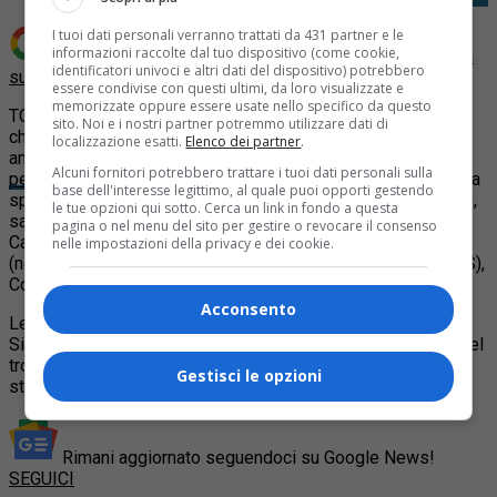
I tuoi dati personali verranno trattati da 431 partner e le
informazioni raccolte dal tuo dispositivo (come cookie,
Aggiungi Quotidiano Piemontese come
Fonte preferita
identificatori univoci e altri dati del dispositivo) potrebbero
su Google
essere condivise con questi ultimi, da loro visualizzate e
memorizzate oppure essere usate nello specifico da questo
TORINO – La gara di sport dei dipendenti di
Stellantis
,
sito. Noi e i nostri partner potremmo utilizzare dati di
chiamata “Trofeo Agnelli”, quest’anno si farà a Torino. Lo ha
localizzazione esatti.
Elenco dei partner
.
annunciato la multinazionale dell’auto (che nel frattempo
sta
Alcuni fornitori potrebbero trattare i tuoi dati personali sulla
per licenziare
più di 600 lavoratori) in un comunicato, in cui ha
base dell'interesse legittimo, al quale puoi opporti gestendo
specificato anche le discipline in gara: Atletica leggera (60m,
le tue opzioni qui sotto. Cerca un link in fondo a questa
salto in alto, salto in lungo, getto del peso, 1500m, 5000m),
pagina o nel menu del sito per gestire o revocare il consenso
Calcio a 5, Tennis, Basket 3 vs 3, Sand Volley, Padel
nelle impostazioni della privacy e dei cookie.
(nell’ambito WePadel – CEDAS), Ciclismo (WeBike – CEDAS),
Corsa (WeRun – CEDAS).
Acconsento
Le competizioni si svolgeranno principalmente nelle sedi
Sisport di Torino e Settimo Torinese, cioè le storiche sedi del
trofeo organizzato per la prima volta nel 1928 dall’ex Fiat. É
Gestisci le opzioni
stato rinnovato anche il logo della competizione.
Rimani aggiornato seguendoci su Google News!
SEGUICI