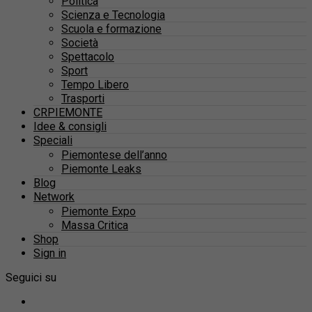
Politica
Scienza e Tecnologia
Scuola e formazione
Società
Spettacolo
Sport
Tempo Libero
Trasporti
CRPIEMONTE
Idee & consigli
Speciali
Piemontese dell’anno
Piemonte Leaks
Blog
Network
Piemonte Expo
Massa Critica
Shop
Sign in
Seguici su