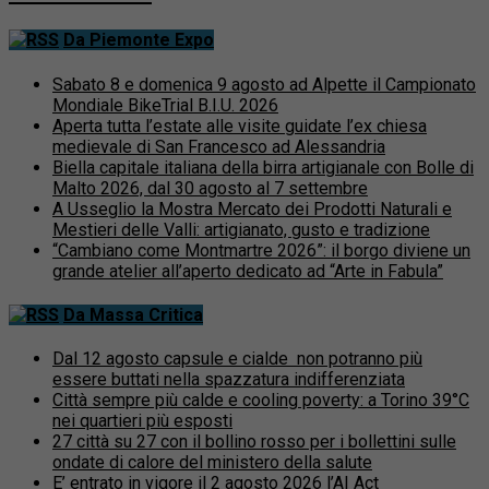
Da Piemonte Expo
Sabato 8 e domenica 9 agosto ad Alpette il Campionato
Mondiale BikeTrial B.I.U. 2026
Aperta tutta l’estate alle visite guidate l’ex chiesa
medievale di San Francesco ad Alessandria
Biella capitale italiana della birra artigianale con Bolle di
Malto 2026, dal 30 agosto al 7 settembre
A Usseglio la Mostra Mercato dei Prodotti Naturali e
Mestieri delle Valli: artigianato, gusto e tradizione
“Cambiano come Montmartre 2026”: il borgo diviene un
grande atelier all’aperto dedicato ad “Arte in Fabula”
Da Massa Critica
Dal 12 agosto capsule e cialde non potranno più
essere buttati nella spazzatura indifferenziata
Città sempre più calde e cooling poverty: a Torino 39°C
nei quartieri più esposti
27 città su 27 con il bollino rosso per i bollettini sulle
ondate di calore del ministero della salute
E’ entrato in vigore il 2 agosto 2026 l’AI Act