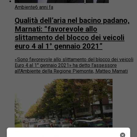
Ambiente
6 anni fa
Qualità dell’aria nel bacino padano,
Marnati: “favorevole allo
slittamento del blocco dei veicoli
euro 4 al 1° gennaio 2021”
«Sono favorevole allo slittamento del blocco dei veicoli
Euro 4 al 1° gennaio 2021» ha detto l’assessore
all’Ambiente della Regione Piemonte, Matteo Marnati