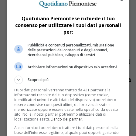
Quotidiano Piemontese richiede il tuo
consenso per utilizzare i tuoi dati personali
per:
Ambiente
9 anni fa
Pubblicità e contenuti personalizzati, misurazione
delle prestazioni dei contenuti e degli annunci,
Arriva la prima ‘domenica
ricerche sul pubblico, sviluppo di servizi
ecologica’ del 2017: ecco i dettagli
Archiviare informazioni su dispositivo e/o accedervi
Il 5 marzo a Torino sarà una giornata senz’auto. E’ la
prima delle due domeniche ecologiche pianificate dalla
Scopri di più
Città che prevede il blocco della circolazione su...
I tuoi dati personali verranno trattati da 431 partner e le
informazioni raccolte dal tuo dispositivo (come cookie,
identificatori univoci e altri dati del dispositivo) potrebbero
essere condivise con questi ultimi, da loro visualizzate e
memorizzate oppure essere usate nello specifico da questo
sito. Noi e i nostri partner potremmo utilizzare dati di
localizzazione esatti.
Elenco dei partner
.
Alcuni fornitori potrebbero trattare i tuoi dati personali sulla
base dell'interesse legittimo, al quale puoi opporti gestendo