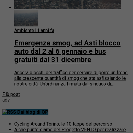
Ambiente
11 anni fa
Emergenza smog, ad Asti blocco
auto dal 2 al 6 gennaio e bus
gratuiti dal 31 dicembre
Ancora blocchi del traffico per cercare di porre un freno
alla crescente quantità di smog che sta asfissiando le
nostre città. Un’ordinanza firmata dal sindaco di...
Più post
adv
Dai blog di QP
Cycling Around Torino: le 10 tappe del percorso
A che punto siamo del Progetto VENTO per realizzare