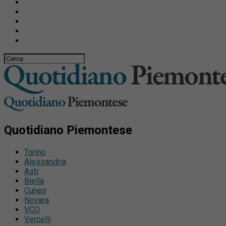
Quotidiano Piemontese
Torino
Alessandria
Asti
Biella
Cuneo
Novara
VCO
Vercelli