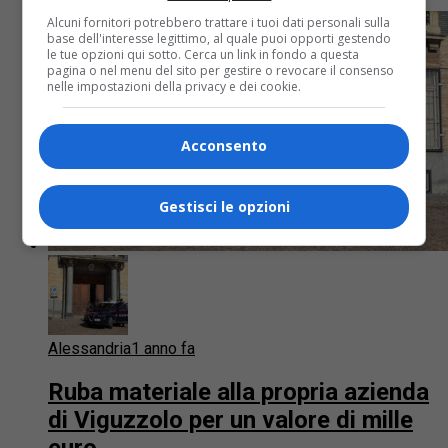
Alcuni fornitori potrebbero trattare i tuoi dati personali sulla
base dell'interesse legittimo, al quale puoi opporti gestendo
le tue opzioni qui sotto. Cerca un link in fondo a questa
pagina o nel menu del sito per gestire o revocare il consenso
nelle impostazioni della privacy e dei cookie.
Acconsento
Gestisci le opzioni
Alessandria
1 anno fa
Ruba materiale alla propria azienda
di Viguzzolo per un valore di mille
euro