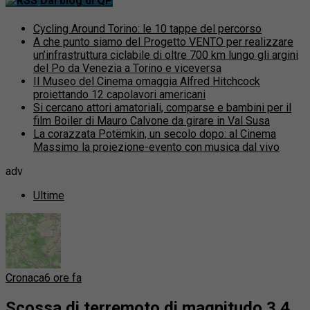
Dai blog di QP
Cycling Around Torino: le 10 tappe del percorso
A che punto siamo del Progetto VENTO per realizzare
un’infrastruttura ciclabile di oltre 700 km lungo gli argini
del Po da Venezia a Torino e viceversa
Il Museo del Cinema omaggia Alfred Hitchcock
proiettando 12 capolavori americani
Si cercano attori amatoriali, comparse e bambini per il
film Boiler di Mauro Calvone da girare in Val Susa
La corazzata Potëmkin, un secolo dopo: al Cinema
Massimo la proiezione-evento con musica dal vivo
adv
Ultime
Cronaca
6 ore fa
Scossa di terremoto di magnitudo 3.4