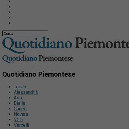
Quotidiano Piemontese
Torino
Alessandria
Asti
Biella
Cuneo
Novara
VCO
Vercelli