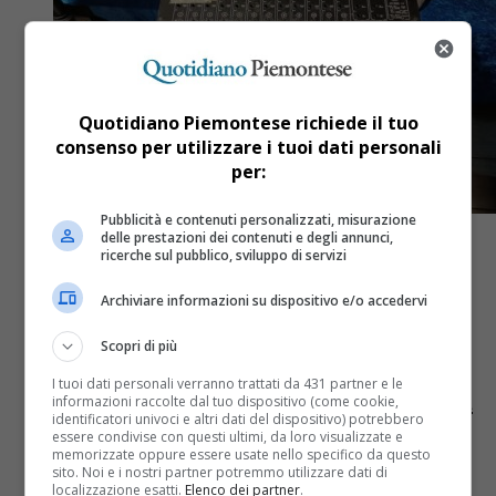
Quotidiano Piemontese richiede il tuo
consenso per utilizzare i tuoi dati personali
per:
Pubblicità e contenuti personalizzati, misurazione
delle prestazioni dei contenuti e degli annunci,
ricerche sul pubblico, sviluppo di servizi
Archiviare informazioni su dispositivo e/o accedervi
Cronaca
1 anno fa
Scopri di più
Furto all’Associazione Verde e Blu
I tuoi dati personali verranno trattati da 431 partner e le
di Torino: “Non ci arrenderemo, ma
informazioni raccolte dal tuo dispositivo (come cookie,
identificatori univoci e altri dati del dispositivo) potrebbero
abbiamo bisogno di voi”
essere condivise con questi ultimi, da loro visualizzate e
memorizzate oppure essere usate nello specifico da questo
sito. Noi e i nostri partner potremmo utilizzare dati di
Danilo Rispo lancia un appello sui social
localizzazione esatti.
Elenco dei partner
.