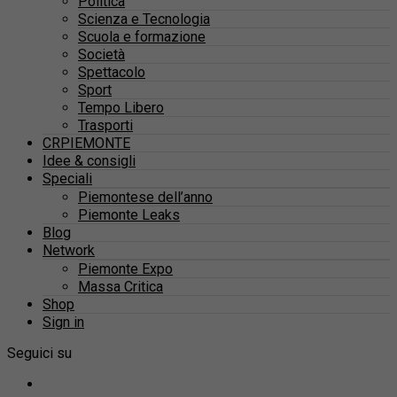
Politica
Scienza e Tecnologia
Scuola e formazione
Società
Spettacolo
Sport
Tempo Libero
Trasporti
CRPIEMONTE
Idee & consigli
Speciali
Piemontese dell’anno
Piemonte Leaks
Blog
Network
Piemonte Expo
Massa Critica
Shop
Sign in
Seguici su