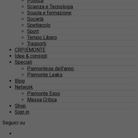
Politica
Scienza e Tecnologia
Scuola e formazione
Società
Spettacolo
Sport
Tempo Libero
Trasporti
CRPIEMONTE
Idee & consigli
Speciali
Piemontese dell’anno
Piemonte Leaks
Blog
Network
Piemonte Expo
Massa Critica
Shop
Sign in
Seguici su