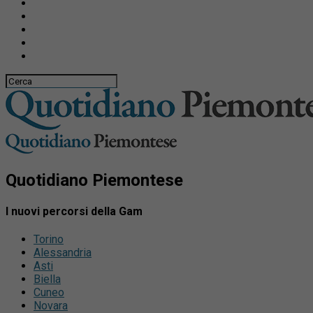
Quotidiano Piemontese
I nuovi percorsi della Gam
Torino
Alessandria
Asti
Biella
Cuneo
Novara