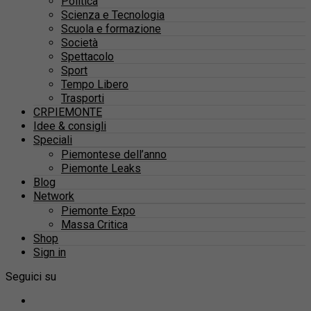
Politica
Scienza e Tecnologia
Scuola e formazione
Società
Spettacolo
Sport
Tempo Libero
Trasporti
CRPIEMONTE
Idee & consigli
Speciali
Piemontese dell’anno
Piemonte Leaks
Blog
Network
Piemonte Expo
Massa Critica
Shop
Sign in
Seguici su