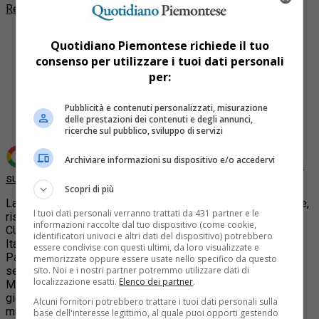
Redazione Quotidiano Piemontese
Quotidiano Piemontese richiede il tuo
consenso per utilizzare i tuoi dati personali
per:
Share
Tweet
Pubblicità e contenuti personalizzati, misurazione
delle prestazioni dei contenuti e degli annunci,
ricerche sul pubblico, sviluppo di servizi
Archiviare informazioni su dispositivo e/o accedervi
Aggiungi Quotidiano Piemontese come
Fonte preferita
su Google
Scopri di più
La Diemme Trade Cremona, grande favorita alla vittoria finale,
I tuoi dati personali verranno trattati da 431 partner e le
rispetta il pronostico della vigilia e a Pistioia supera il Kopa
informazioni raccolte dal tuo dispositivo (come cookie,
CUS (57-67) qualificandosi per l’atto conclusivo di Coppa
identificatori univoci e altri dati del dispositivo) potrebbero
Italia di serie C in programma domenica 20 marzo al
essere condivise con questi ultimi, da loro visualizzate e
PalaTerme di Montecatini (l’avversario si conoscerà solo in
memorizzate oppure essere usate nello specifico da questo
serata al termine della seconda semifinale tra Montecatini e
sito. Noi e i nostri partner potremmo utilizzare dati di
localizzazione esatti.
Elenco dei partner
.
Mola).
Il CUS dei giovanissimi esce a testa altissima,
giocando un match di rara intensità contro una squadra
Alcuni fornitori potrebbero trattare i tuoi dati personali sulla
muscolare e di stazza.
base dell'interesse legittimo, al quale puoi opporti gestendo