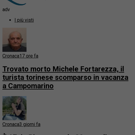
adv
I più visti
Cronaca
17 ore fa
Trovato morto Michele Fortarezza, il
turista torinese scomparso in vacanza
a Campomarino
Cronaca
3 giorni fa