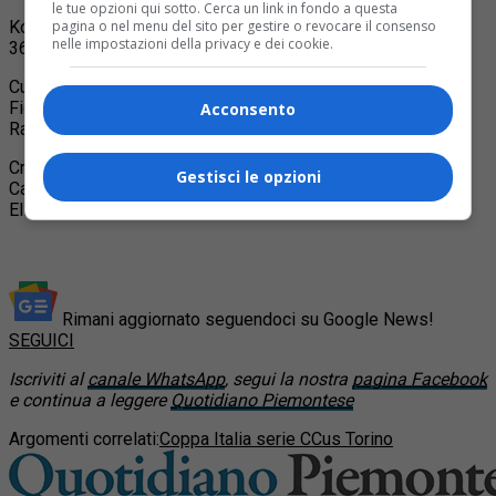
le tue opzioni qui sotto. Cerca un link in fondo a questa
Kopa Engineering Cus Torino-Cremona 57-67 (14-10, 26-26,
pagina o nel menu del sito per gestire o revocare il consenso
nelle impostazioni della privacy e dei cookie.
36-48)
Cus Torino: Cavagliato n.e., Danna 20, Murta 10, Favario 4,
Ficetti 2, Tassone 4, Maccagno 4, Cantarelli 4, Riviezzo 2,
Acconsento
Raucci 7. All. Fiorito.
Cremona: Galbarini 5, Amadi, 2, Biffi 5, Negri 6, Maccagni n.e.,
Gestisci le opzioni
Cacciani 14, Zanatta 2, Agostini 9, Ferrari 24, Lottici. All.
Eliantonio.
Rimani aggiornato seguendoci su Google News!
SEGUICI
Iscriviti al
canale WhatsApp
, segui la nostra
pagina Facebook
e continua a leggere
Quotidiano Piemontese
Argomenti correlati:
Coppa Italia serie C
Cus Torino