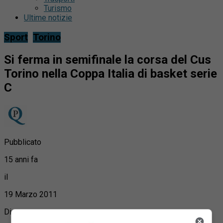
Turismo
Ultime notizie
Sport
Torino
Si ferma in semifinale la corsa del Cus
Torino nella Coppa Italia di basket serie
C
Pubblicato
15 anni fa
il
19 Marzo 2011
Di