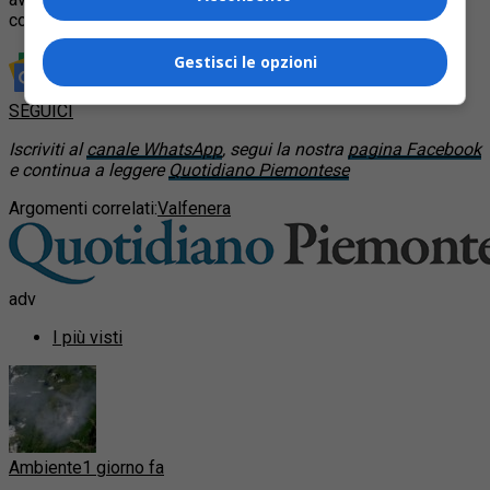
confronti dell’anziano.
Gestisci le opzioni
Rimani aggiornato seguendoci su Google News!
SEGUICI
Iscriviti al
canale WhatsApp
, segui la nostra
pagina Facebook
e continua a leggere
Quotidiano Piemontese
Argomenti correlati:
Valfenera
adv
I più visti
Ambiente
1 giorno fa