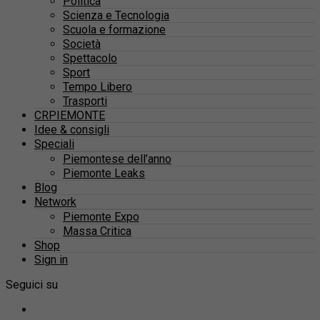
Politica
Scienza e Tecnologia
Scuola e formazione
Società
Spettacolo
Sport
Tempo Libero
Trasporti
CRPIEMONTE
Idee & consigli
Speciali
Piemontese dell’anno
Piemonte Leaks
Blog
Network
Piemonte Expo
Massa Critica
Shop
Sign in
Seguici su