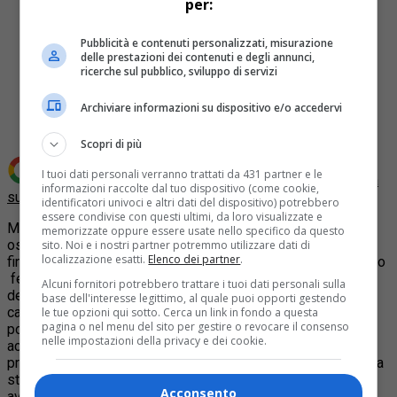
per:
Pubblicità e contenuti personalizzati, misurazione
delle prestazioni dei contenuti e degli annunci,
ricerche sul pubblico, sviluppo di servizi
Share
Tweet
Archiviare informazioni su dispositivo e/o accedervi
Scopri di più
I tuoi dati personali verranno trattati da 431 partner e le
Aggiungi Quotidiano Piemontese come
Fonte preferita
informazioni raccolte dal tuo dispositivo (come cookie,
su Google
identificatori univoci e altri dati del dispositivo) potrebbero
essere condivise con questi ultimi, da loro visualizzate e
Mercoledì, verso le 20, un pensionato 83enne di Valfenera,
memorizzate oppure essere usate nello specifico da questo
ospite della casa di riposo del luogo, è precipitato da una
sito. Noi e i nostri partner potremmo utilizzare dati di
localizzazione esatti.
Elenco dei partner
.
finestra del secondo piano dell’edificio. L’anziano ha riportato
ferite multiple gravi, tanto che, trasferito al pronto soccorso
Alcuni fornitori potrebbero trattare i tuoi dati personali sulla
dell’ospedale di Asti “Cardinal Massaia”, è poi deceduto.
I
base dell'interesse legittimo, al quale puoi opporti gestendo
carabinieri della stazione di Villanova d’Asti, intervenuti sul
le tue opzioni qui sotto. Cerca un link in fondo a questa
pagina o nel menu del sito per gestire o revocare il consenso
posto per i rilievi e le verifiche del caso, al termine degli
nelle impostazioni della privacy e dei cookie.
accertamenti hanno denunciato, in stato di libertà, il
presidente, la direttrice, la responsabile e due operatori della
struttura sanitaria. L’accusa è di omicidio colposo per non
Acconsento
aver attuato sufficienti misure cautelari e di controllo nei