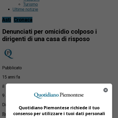
Turismo
Ultime notizie
Asti
Cronaca
Denunciati per omicidio colposo i
dirigenti di una casa di risposo
Pubblicato
15 anni fa
il
9 Aprile 2011
Di
Quotidiano Piemontese richiede il tuo
consenso per utilizzare i tuoi dati personali
Redazione Quotidiano Piemontese