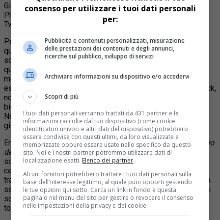
Gianni Bissaca, con la regia di Roberto Tarasco e con l’attore
consenso per utilizzare i tuoi dati personali
Philippe Leroy, l’indimenticabile Yanez de Gomera del serial
per:
Tv
Sandokan
, come ospite d’onore.
Pubblicità e contenuti personalizzati, misurazione
Per celebrare questo scrittore tanto sedentario nella realtà
delle prestazioni dei contenuti e degli annunci,
quanto viaggiatore nella fantasia, ci si affiderà alla colonna
ricerche sul pubblico, sviluppo di servizi
sonora di Totò Zingaro, autore di
Salgari privato
. In
quest’album interamente dedicato a Emilio Salgari gli stili si
Archiviare informazioni su dispositivo e/o accedervi
mescolano in un’avventura musicale costruita con ritmi
esotici, ragtime, marcette d’inizio secolo, ma anche punk-rock,
Scopri di più
noise e elettronica rifrangente, a sottolineare che le vicende
biografiche e letterarie di un grande autore di inizio
I tuoi dati personali verranno trattati da 431 partner e le
Novecento non sono poi così distanti dall’Italia dei nostri
informazioni raccolte dal tuo dispositivo (come cookie,
giorni.
identificatori univoci e altri dati del dispositivo) potrebbero
essere condivise con questi ultimi, da loro visualizzate e
Ernesto Ferrero, autore di
Disegnare il vento. L’ultimo viaggio
memorizzate oppure essere usate nello specifico da questo
del capitano Salgari
(Einaudi), rivelerà i lati meno noti dello
sito. Noi e i nostri partner potremmo utilizzare dati di
localizzazione esatti.
Elenco dei partner
.
scrittore che ha infiammato generazioni di italiani creando
centinaia di personaggi avventurosi sospinti dalla forza
Alcuni fornitori potrebbero trattare i tuoi dati personali sulla
travolgente d’una eterna giovinezza. Il vero eroe della serata
base dell'interesse legittimo, al quale puoi opporti gestendo
sarà lui, il giornalista veronese appassionato di ciclismo e di
le tue opzioni qui sotto. Cerca un link in fondo a questa
pagina o nel menu del sito per gestire o revocare il consenso
scherma, pessimo scolaro e lettore onnivoro, che insegue
nelle impostazioni della privacy e dei cookie.
tormentosi sogni di rivincita scrivendo romanzi d’appendice.