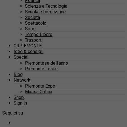
Politica
Scienza e Tecnologia
Scuola e formazione
Società
Spettacolo
Sport
Tempo Libero
Trasporti
CRPIEMONTE
Idee & consigli
Speciali
Piemontese dell’anno
Piemonte Leaks
Blog
Network
Piemonte Expo
Massa Critica
Shop
Sign in
Seguici su