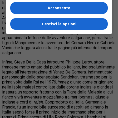
Interverranno successivamente Giovanna Viglongo – che ha
deciso di dare nuovamente alle stampe la prima biografia,
Acconsento
affettuosa e documentata di Giovanni Arpino e Roberto
Antonetto:
Emilio Salgari, il padre degli eroi
-, quindi i
fratelli Gabriele e Maurizio Ferraris, rappresentanti di una
Gestisci le opzioni
generazione la cui infanzia e adolescenza ruotava quasi
interamente attorno alle pagine di Salgari, Ilda Curti,
appassionata lettrice delle avventure salgariane, persa tra le
tigri di Monpracem e le avventure del Corsaro Nero e Gabriele
Vacis che leggerà alcuni tra le pagine più intense del corpus
salgariano.
Infine, Steve Della Casa introdurrà Philippe Leroy, attore
francese molto amato dal pubblico italiano, indissolubilmente
legato all’interpretazione di Yanez De Gomera, indimenticato
personaggio dello sceneggiato Sandokan, trasmesso per la
prima volta dalla Rai nel 1976. Yanez giunto come prigioniero
nelle isole malesi controllate dalle corone inglesi e olandesi,
instaura un rapporto fraterno con la Tigre della Malesia
al cui
fianco vivrà avventure mozzafiato tra mari bornesi, giungle
indiane e corti di
rajah
. Cooprodotto da Italia, Germania e
Francia, fu un incredibile successo di ascolti ed almeno in
Italia segnò forse il primo inizio del merchandising per i
ragazzi. Prima ancora di Ufo Robot Goldrake, i bambini si