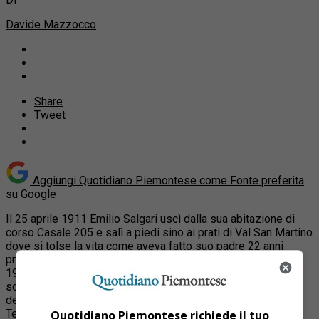
Davide Mazzocco
Share
Tweet
Aggiungi Quotidiano Piemontese come
Fonte preferita
su Google
Il 25 aprile 1911 Emilio Salgari uscì dalla sua abitazione di
corso Casale 205 e salì a piedi sino ai prati di Val San Martino
dove si tolse la vita come aveva fatto suo padre 22 anni
prima e come avrebbero fatto i suoi figli Romero e Omar nel
1931 e nel 1963. In occasione del centenario della
scomparsa del più esotico degli scrittori torinesi, il Circolo
dei lettori ha organizzato per la sera di venerdì 29 aprile, al
Teatro Carignano, una serata di musica e parole condotta da
Quotidiano Piemontese richiede il tuo