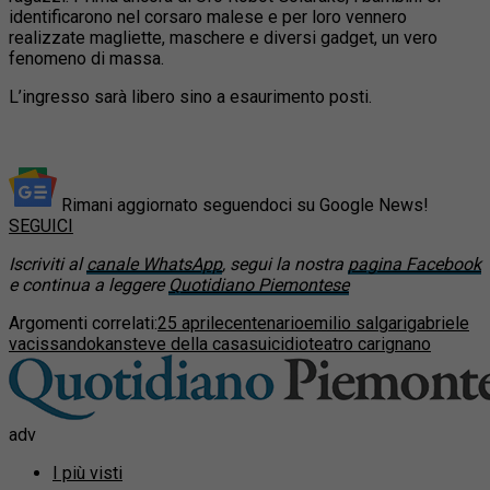
identificarono nel corsaro malese e per loro vennero
realizzate magliette, maschere e diversi gadget, un vero
fenomeno di massa.
L’ingresso sarà libero sino a esaurimento posti.
Rimani aggiornato seguendoci su Google News!
SEGUICI
Iscriviti al
canale WhatsApp
, segui la nostra
pagina Facebook
e continua a leggere
Quotidiano Piemontese
Argomenti correlati:
25 aprile
centenario
emilio salgari
gabriele
vacis
sandokan
steve della casa
suicidio
teatro carignano
adv
I più visti