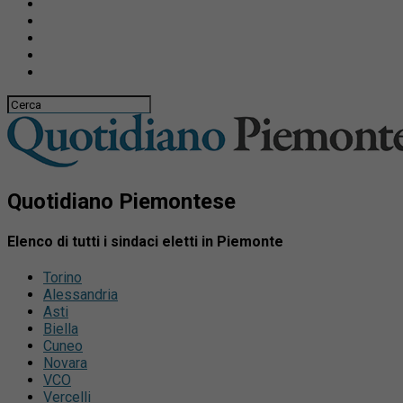
Quotidiano Piemontese
Elenco di tutti i sindaci eletti in Piemonte
Torino
Alessandria
Asti
Biella
Cuneo
Novara
VCO
Vercelli