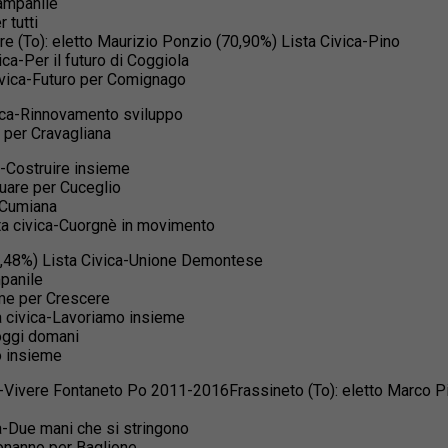
campanile
 tutti
ere (To): eletto Maurizio Ponzio (70,90%) Lista Civica-Pino
ica-Per il futuro di Coggiola
ivica-Futuro per Comignago
ica-Rinnovamento sviluppo
i per Cravagliana
a-Costruire insieme
nuare per Cuceglio
r Cumiana
ta civica-Cuorgnè in movimento
74,48%) Lista Civica-Unione Demontese
mpanile
eme per Crescere
ta civica-Lavoriamo insieme
 oggi domani
no insieme
ca-Vivere Fontaneto Po 2011-2016Frassineto (To): eletto Marco P
a-Due mani che si stringono
uonanno per Baglione