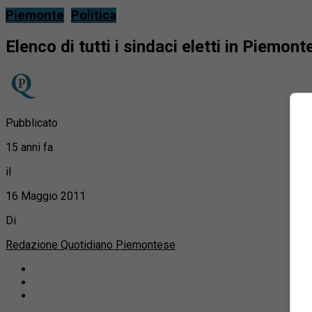
Piemonte
Politica
Elenco di tutti i sindaci eletti in Piemont
Pubblicato
15 anni fa
il
16 Maggio 2011
Di
Redazione Quotidiano Piemontese