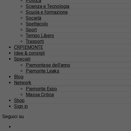
Politica
Scienza e Tecnologia
Scuola e formazione
Società
Spettacolo
Sport
Tempo Libero
Trasporti
CRPIEMONTE
Idee & consigli
Speciali
Piemontese dell’anno
Piemonte Leaks
Blog
Network
Piemonte Expo
Massa Critica
Shop
Sign in
Seguici su