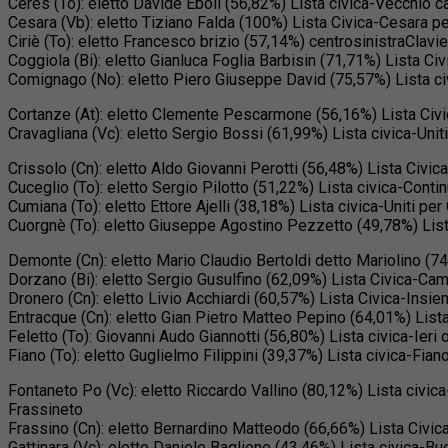
Ceres (To): eletto Davide Eboli (56,82%) Lista civica-Vecchio 
Cesara (Vb): eletto Tiziano Falda (100%) Lista Civica-Cesara per
Ciriè (To): eletto Francesco brizio (57,14%) centrosinistraClavi
Coggiola (Bi): eletto Gianluca Foglia Barbisin (71,71%) Lista Civ
Comignago (No): eletto Piero Giuseppe David (75,57%) Lista c
Cortanze (At): eletto Clemente Pescarmone (56,16%) Lista Civ
Cravagliana (Vc): eletto Sergio Bossi (61,99%) Lista civica-Unit
Crissolo (Cn): eletto Aldo Giovanni Perotti (56,48%) Lista Civic
Cuceglio (To): eletto Sergio Pilotto (51,22%) Lista civica-Conti
Cumiana (To): eletto Ettore Ajelli (38,18%) Lista civica-Uniti pe
Cuorgnè (To): eletto Giuseppe Agostino Pezzetto (49,78%) Lis
Demonte (Cn): eletto Mario Claudio Bertoldi detto Mariolino (
Dorzano (Bi): eletto Sergio Gusulfino (62,09%) Lista Civica-Ca
Dronero (Cn): eletto Livio Acchiardi (60,57%) Lista Civica-Insi
Entracque (Cn): eletto Gian Pietro Matteo Pepino (64,01%) Lis
Feletto (To): Giovanni Audo Giannotti (56,80%) Lista civica-Ieri
Fiano (To): eletto Guglielmo Filippini (39,37%) Lista civica-Fia
Fontaneto Po (Vc): eletto Riccardo Vallino (80,12%) Lista civi
Frassineto
Frassino (Cn): eletto Bernardino Matteodo (66,66%) Lista Civic
Gattinara (Vc): eletto Daniele Baglione (43,46%) Lista civica-B