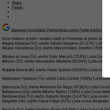
Share
Tweet
Aggiungi Quotidiano Piemontese come
Fonte preferita s
Ecco l’elenco di tutti i sindaci eletti in Piemonte al primo turno:
Alagna Valsesia (Vc): eletto Sandro Bergamo (61,51%) Lista Ci
Albano Vercellese (Vc): eletto Massimiliano Zarattini (70,83%)
Albiano di Ivrea (To): eletto Gildo Marcelli (70,8%) Lista Civica
Arborio (VC): eletto Alessandro Montella (83,94%) Lista civic
Arquata Scrivia (Al): eletto Paolo Spineto (65,93%) Lista civica
Baldissero Torinese (To): eletto Carlo Corinto (100%) Lista civ
Balmuccia (Vc): eletta Antonella De Regis (47,82%) Lista Civic
Barbaresco (Cn): eletta Alberto Bianco (100%) Lista Civica-Bar
Bardonecchia (To): eletto Roberto Borgis (34,41%) Lista civica
Belgirate (Vb): eletto Flavia Filippi (62%) Lista civica-Belgirate 
Bergolo (Cn): eletto Stefano Boido (54,16%) Lista Civica-Un fut