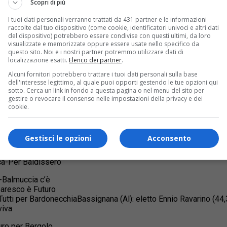
Scopri di più
I tuoi dati personali verranno trattati da 431 partner e le informazioni
raccolte dal tuo dispositivo (come cookie, identificatori univoci e altri dati
del dispositivo) potrebbero essere condivise con questi ultimi, da loro
visualizzate e memorizzate oppure essere usate nello specifico da
questo sito. Noi e i nostri partner potremmo utilizzare dati di
localizzazione esatti.
Elenco dei partner
.
u Google
Alcuni fornitori potrebbero trattare i tuoi dati personali sulla base
dell'interesse legittimo, al quale puoi opporti gestendo le tue opzioni qui
vica-Der Zug Lavorare insieme
sotto. Cerca un link in fondo a questa pagina o nel menu del sito per
gestire o revocare il consenso nelle impostazioni della privacy e dei
 Lista civica-Insieme per Albano
cookie.
 Insieme per Albiano
a-Per Arborio 2011-2016
Gestisci le opzioni
Acconsento
-Amici di Arquata
ica-Per Baldissero
a-Balmuccia c’è
baresco è Futuro
-Tutti per BardonecchiaBassignana (Al): eletto Ennio Ravarino (44
viva
uro per Bergolo