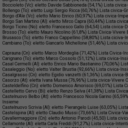
Boccioleto (Vc): eletto Davide Sabbioneda (54,1%) Lista civica
Bollengo (To): eletto Luigi Sergio Ricca (60,76%) Lista civica
Borgo d’Ale (Vc): eletto Mario Enrico (60,97%) Lista civica-Imp
Borgo San Martino (Al): eletto Mirco Capra (60,44%) Lista civi
Borgo Ticino (No): eletto Francesco Gallo (64,54) Lista civica-
Brosso (To): eletto Mauro Nicolino (61,8%) Lista Civica-Vivere
Brusasco (To): eletto Franco Cappellino (58,80%) Lista ciciva
Cambiano (To): eletto Giancarlo Michellone (51,46%) Lista civ
Caprauna (Cn): eletto Marco Mordeglia (71,42%) Lista Civica-In
Carignano (To): eletto Marco Cossolo (51,12%) Lista civica-In
Casal Cermelli (Al): eletto Enrico Mario Bastianino (70,06%) Lis
Casaleggio (No): eletto Valter Brustia (92,66%) Lista civica-I
Casalgrasso (Cn): eletto Egidio vanzetti (61,36%) Lista civica-B
Casorzo (At): eletta Ivana Mussa (76,96%) Lista civica-Vivere
Casteldelfino (Cn): eletto Domenico Amorisco (69,01%) Lista Civ
Castelletto Cervo (Bi): eletto Renzo Selva (41,38%) Lista Civi
Castelnuovo Belbo (At): eletto Francesco Nicola Garino (65,59%
Insieme
Castelnuovo Scrivia (Al): eletto Pierangelo Luise (63,05%) Lis
Castelspina (Al): eletto Claudio Mussi (73,66%) Lista Civica-V
Cavallermaggiore (Cn): eletto Antonio Parodi (45,50) Lista civ
Cellamonte (Al): eletta Carla Freddi (91,27%) Lista civica-Intent