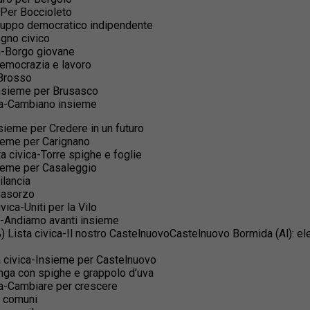
-Per Boccioleto
-Gruppo democratico indipendente
egno civico
ca-Borgo giovane
Democrazia e lavoro
 Brosso
-Insieme per Brusasco
ica-Cambiano insieme
sieme per Credere in un futuro
sieme per Carignano
ta civica-Torre spighe e foglie
nsieme per Casaleggio
ilancia
 Casorzo
ica-Uniti per la Vilo
ca-Andiamo avanti insieme
) Lista civica-Il nostro CastelnuovoCastelnuovo Bormida (Al): el
ta civica-Insieme per Castelnuovo
anga con spighe e grappolo d’uva
ica-Cambiare per crescere
i comuni