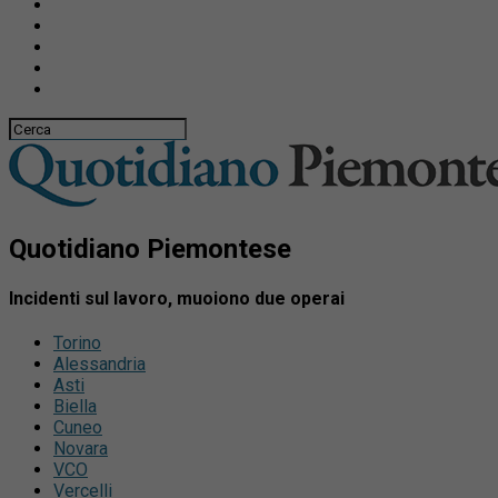
Quotidiano Piemontese
Incidenti sul lavoro, muoiono due operai
Torino
Alessandria
Asti
Biella
Cuneo
Novara
VCO
Vercelli