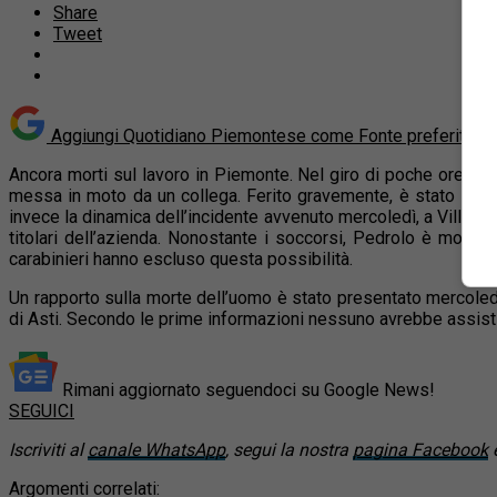
Share
Tweet
Aggiungi Quotidiano Piemontese come
Fonte preferita s
Ancora morti sul lavoro in Piemonte. Nel giro di poche ore due 
messa in moto da un collega. Ferito gravemente, è stato socco
invece la dinamica dell’incidente avvenuto mercoledì, a Villa Fra
titolari dell’azienda. Nonostante i soccorsi, Pedrolo è morto 
carabinieri hanno escluso questa possibilità.
Un rapporto sulla morte dell’uomo è stato presentato mercoledì 
di Asti. Secondo le prime informazioni nessuno avrebbe assistit
Rimani aggiornato seguendoci su Google News!
SEGUICI
Iscriviti al
canale WhatsApp
, segui la nostra
pagina Facebook
e
Argomenti correlati: