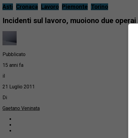
Asti
Cronaca
Lavoro
Piemonte
Torino
Incidenti sul lavoro, muoiono due operai
Pubblicato
15 anni fa
il
21 Luglio 2011
Di
Gaetano Veninata