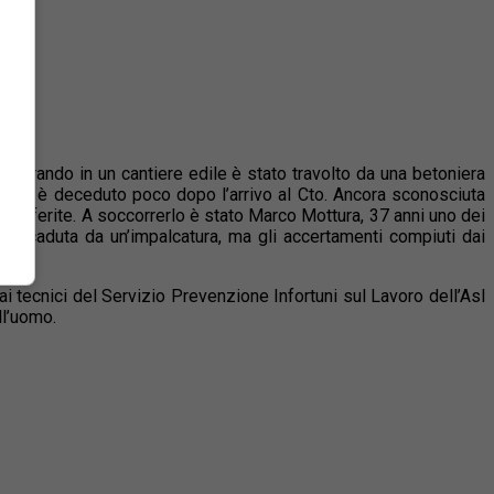
lavorando in un cantiere edile è stato travolto da una betoniera
e, ma è deceduto poco dopo l’arrivo al Cto. Ancora sconosciuta
ravi ferite. A soccorrerlo è stato Marco Mottura, 37 anni uno dei
bile caduta da un’impalcatura, ma gli accertamenti compiuti dai
i tecnici del Servizio Prevenzione Infortuni sul Lavoro dell’Asl
ll’uomo.