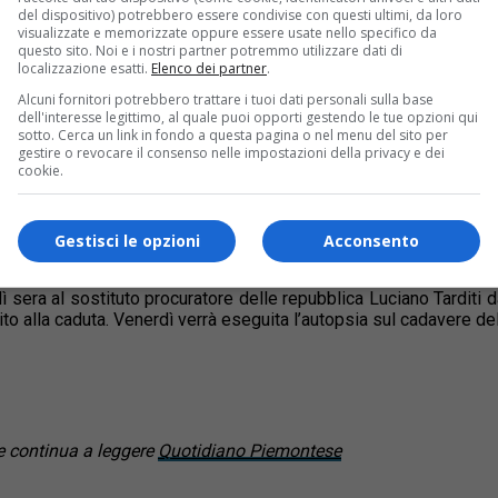
del dispositivo) potrebbero essere condivise con questi ultimi, da loro
visualizzate e memorizzate oppure essere usate nello specifico da
questo sito. Noi e i nostri partner potremmo utilizzare dati di
localizzazione esatti.
Elenco dei partner
.
Alcuni fornitori potrebbero trattare i tuoi dati personali sulla base
dell'interesse legittimo, al quale puoi opporti gestendo le tue opzioni qui
u Google
sotto. Cerca un link in fondo a questa pagina o nel menu del sito per
gestire o revocare il consenso nelle impostazioni della privacy e dei
cookie.
gli incidenti: giovedì mattina un operaio di Chivasso che stava 
rso subito: un elicottero del 118 lo ha trasportato in ospedal
nca d’Asti.
Paolino Pedrolo, 54 anni, è stato trovato a terra con g
in serata a Torino. In un primo tempo si è parlato di una possi
Gestisci le opzioni
Acconsento
sera al sostituto procuratore delle repubblica Luciano Tarditi da
o alla caduta. Venerdì verrà eseguita l’autopsia sul cadavere de
 continua a leggere
Quotidiano Piemontese