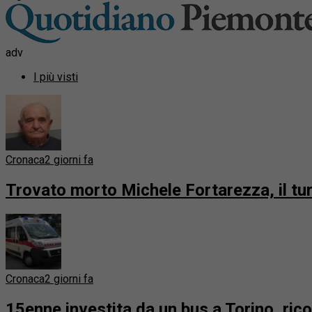
adv
I più visti
Cronaca
2 giorni fa
Trovato morto Michele Fortarezza, il t
Cronaca
2 giorni fa
15enne investita da un bus a Torino, ric