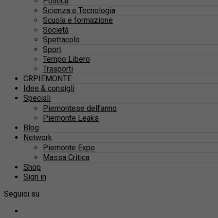
Politica
Scienza e Tecnologia
Scuola e formazione
Società
Spettacolo
Sport
Tempo Libero
Trasporti
CRPIEMONTE
Idee & consigli
Speciali
Piemontese dell’anno
Piemonte Leaks
Blog
Network
Piemonte Expo
Massa Critica
Shop
Sign in
Seguici su