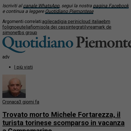
Iscriviti al
canale WhatsApp
, segui la nostra
pagina Facebook
e continua a leggere
Quotidiano Piemontese
Argomenti correlati:
agile
cadigia perini
cloud italia
ebm
foligno
eutelia
fiom
isola dei cassintegrati
Ivrea
mark de
simone
tbs group
adv
I più visti
Cronaca
3 giorni fa
Trovato morto Michele Fortarezza, il
turista torinese scomparso in vacanza
a Campomarino