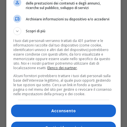
delle prestazioni dei contenuti e degli annunci,
Per sindacati e lavoratori l’obiettivo della giornata
ricerche sul pubblico, sviluppo di servizi
è chiaro, dai due incontri dovrà uscire un accordo
quadro in grado di dare una risposta ad ognuno
Archiviare informazioni su dispositivo e/o accedervi
dei 1350 lavoratori Agile. L’accordo però si
presenta difficile, perché il piano TBS prevede
Scopri di più
l’assunzione di poco più di 200 persone e la
chiusura di sette sedi su undici e TBS sembra
I tuoi dati personali verranno trattati da 431 partner e le
irremovibile su questi numeri. Sarà difficile perché
informazioni raccolte dal tuo dispositivo (come cookie,
identificatori univoci e altri dati del dispositivo) potrebbero
le Regioni non hanno reagito come i lavoratori si
essere condivise con questi ultimi, da loro visualizzate e
aspettavano, solo Piemonte e Lombardia hanno
memorizzate oppure essere usate nello specifico da questo
dato subito la loro adesione impegnandosi a
sito. Noi e i nostri partner potremmo utilizzare dati di
dedicare fondi per Agile ed impostare progetti
localizzazione esatti.
Elenco dei partner
.
credibili di ricollocamento, ma mancano all’appello
Alcuni fornitori potrebbero trattare i tuoi dati personali sulla
regioni importanti con centinaia di lavoratori in
base dell'interesse legittimo, al quale puoi opporti gestendo
ballo. Accordo difficile perché senza una messa in
le tue opzioni qui sotto. Cerca un link in fondo a questa
sicurezza dei lavoratori che a fine degli
pagina o nel menu del sito per gestire o revocare il consenso
ammortizzatori sociali potrebbero andare in
nelle impostazioni della privacy e dei cookie.
pensione se potessero agganciarsi alle regole
pre-Monti, il numero degli esuberi supererà i
1000.
Acconsento
D’altro canto i lavoratori capiscono che senza un
accordo, sono finiti. Salterebbe la cessione a TBS