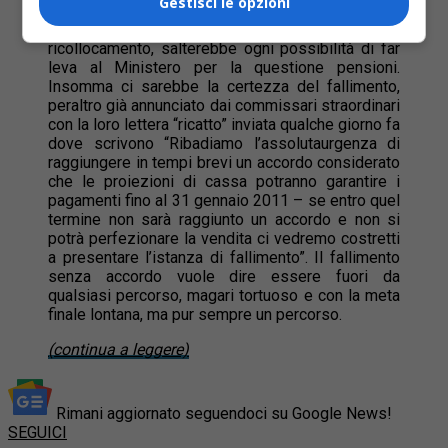
Gestisci le opzioni
e non ci sono altre aziende in coda per acquisire
Agile, salterebbero i programmi regionali di
ricollocamento, salterebbe ogni possibilità di far
leva al Ministero per la questione pensioni.
Insomma ci sarebbe la certezza del fallimento,
peraltro già annunciato dai commissari straordinari
con la loro lettera “ricatto” inviata qualche giorno fa
dove scrivono “Ribadiamo l’assolutaurgenza di
raggiungere in tempi brevi un accordo considerato
che le proiezioni di cassa potranno garantire i
pagamenti fino al 31 gennaio 2011 – se entro quel
termine non sarà raggiunto un accordo e non si
potrà perfezionare la vendita ci vedremo costretti
a presentare l’istanza di fallimento”. Il fallimento
senza accordo vuole dire essere fuori da
qualsiasi percorso, magari tortuoso e con la meta
finale lontana, ma pur sempre un percorso.
(continua a leggere)
Rimani aggiornato seguendoci su Google News!
SEGUICI