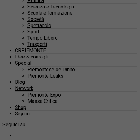
Politica
Scienza e Tecnologia
Scuola e formazione
Società
Spettacolo
Sport
Tempo Libero
Trasporti
CRPIEMONTE
Idee & consigli
Speciali
Piemontese dell’anno
Piemonte Leaks
Blog
Network
Piemonte Expo
Massa Critica
Shop
Sign in
Seguici su