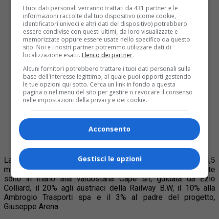
da un contratto di servizio tra le Fs e le
I tuoi dati personali verranno trattati da 431 partner e le
amministrazioni territoriali (in questo caso
informazioni raccolte dal tuo dispositivo (come cookie,
Regione Piemonte e Lombardia) che prevede
identificatori univoci e altri dati del dispositivo) potrebbero
l’assenza di concorrenza. Secondo l’Ursf, i
essere condivise con questi ultimi, da loro visualizzate e
memorizzate oppure essere usate nello specifico da questo
convogli di Arenaways avevano “carattere
sito. Noi e i nostri partner potremmo utilizzare dati di
regionale” e competevano con Trenitalia e di
localizzazione esatti.
Elenco dei partner
.
conseguenza violavano i presupposti del
contratto già in essere. Arenaways fu quindi
Alcuni fornitori potrebbero trattare i tuoi dati personali sulla
base dell'interesse legittimo, al quale puoi opporti gestendo
costretta a riformulare l’offerta eliminando la
le tue opzioni qui sotto. Cerca un link in fondo a questa
“regionalità”. Il che, tradotto, voleva dire cancellare
pagina o nel menu del sito per gestire o revocare il consenso
le fermate intermedie tra i due capoluoghi. Il colpo
nelle impostazioni della privacy e dei cookie.
fu fatale. All’inizio del 2011 le rilevazioni del
volume di passeggeri sulla tratta segnalavano una
media di poco più di 100 persone al giorno e tra le
Acconsento
800 e le 1000 a settimana. Troppo poco. E la linea
venne soppressa.
Gestisci le opzioni
La società fallita
è stata riacquistata a dicembre
per 4,5
milioni di euro da un gruppo di imprenditori: il 67% delle quote
sono in mano alla valdostana Cape srl, guidata da Ezio
Colliard, il 20% agli austriaci della Railway B.W, il 10% alla
Ambrogio Trasporti spa e il 3% al padre del progetto,
Giuseppe Arena.