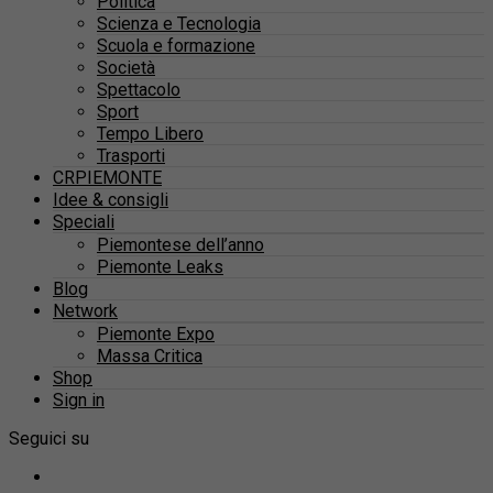
Politica
Scienza e Tecnologia
Scuola e formazione
Società
Spettacolo
Sport
Tempo Libero
Trasporti
CRPIEMONTE
Idee & consigli
Speciali
Piemontese dell’anno
Piemonte Leaks
Blog
Network
Piemonte Expo
Massa Critica
Shop
Sign in
Seguici su