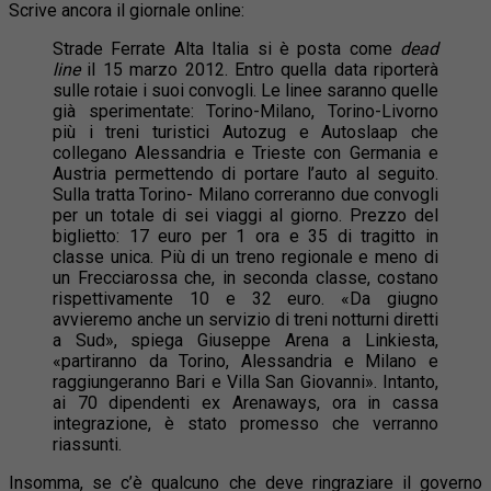
Scrive ancora il giornale online:
Strade Ferrate Alta Italia si è posta come
dead
line
il 15 marzo 2012. Entro quella data riporterà
sulle rotaie i suoi convogli. Le linee saranno quelle
già sperimentate: Torino-Milano, Torino-Livorno
più i treni turistici Autozug e Autoslaap che
collegano Alessandria e Trieste con Germania e
Austria permettendo di portare l’auto al seguito.
Sulla tratta Torino- Milano correranno due convogli
per un totale di sei viaggi al giorno. Prezzo del
biglietto: 17 euro per 1 ora e 35 di tragitto in
classe unica. Più di un treno regionale e meno di
un Frecciarossa che, in seconda classe, costano
rispettivamente 10 e 32 euro. «Da giugno
avvieremo anche un servizio di treni notturni diretti
a Sud», spiega Giuseppe Arena a Linkiesta,
«partiranno da Torino, Alessandria e Milano e
raggiungeranno Bari e Villa San Giovanni». Intanto,
ai 70 dipendenti ex Arenaways, ora in cassa
integrazione, è stato promesso che verranno
riassunti.
Insomma, se c’è qualcuno che deve ringraziare il governo