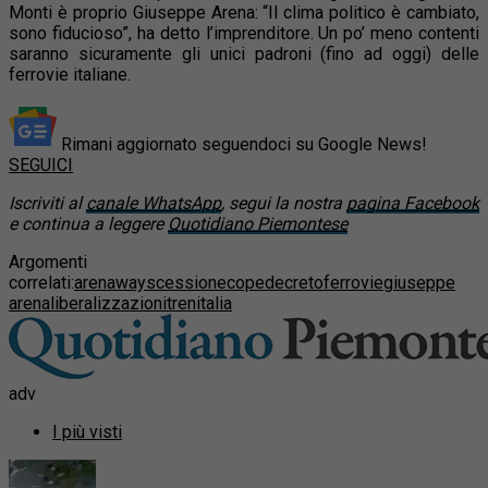
Monti è proprio Giuseppe Arena: “Il clima politico è cambiato,
sono fiducioso”, ha detto l’imprenditore. Un po’ meno contenti
saranno sicuramente gli unici padroni (fino ad oggi) delle
ferrovie italiane.
Rimani aggiornato seguendoci su Google News!
SEGUICI
Iscriviti al
canale WhatsApp
, segui la nostra
pagina Facebook
e continua a leggere
Quotidiano Piemontese
Argomenti
correlati:
arenaways
cessione
cope
decreto
ferrovie
giuseppe
arena
liberalizzazioni
trenitalia
adv
I più visti