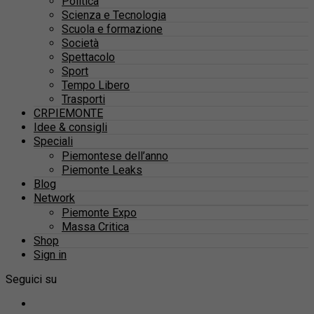
Politica
Scienza e Tecnologia
Scuola e formazione
Società
Spettacolo
Sport
Tempo Libero
Trasporti
CRPIEMONTE
Idee & consigli
Speciali
Piemontese dell’anno
Piemonte Leaks
Blog
Network
Piemonte Expo
Massa Critica
Shop
Sign in
Seguici su