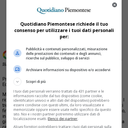
Quotidiano Piemontese richiede il tuo
Share
consenso per utilizzare i tuoi dati personali
Tweet
per:
Pubblicità e contenuti personalizzati, misurazione
delle prestazioni dei contenuti e degli annunci,
Aggiungi Quotidiano Piemontese come
Fonte preferita
ricerche sul pubblico, sviluppo di servizi
su Google
Archiviare informazioni su dispositivo e/o accedervi
Premio Cultura
Scopri di più
Ecologica 2011
I tuoi dati personali verranno trattati da 431 partner e le
Monastero Bormida, Calosso e Passerano Marmorito hanno
informazioni raccolte dal tuo dispositivo (come cookie,
ricevuto i riconoscimenti del Premio Cultura Ecologica 2011. I
identificatori univoci e altri dati del dispositivo) potrebbero
tre Comuni, infatti,sono stati premiati per aver varato progetti
essere condivise con questi ultimi, da loro visualizzate e
memorizzate oppure essere usate nello specifico da questo
finalizzati alla tutela delle emergenze ambientali del territorio,
sito. Noi e i nostri partner potremmo utilizzare dati di
insieme alla promozione di interventi educativi rivolti alle
localizzazione esatti.
Elenco dei partner
.
giovani generazioni. Insomma, una cultura ecologica diffusa a
casa propria che sia un modo per informare, ma soprattutto
Alcuni fornitori potrebbero trattare i tuoi dati personali sulla