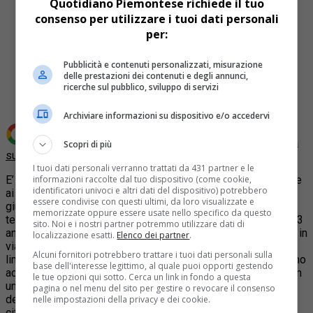
Quotidiano Piemontese richiede il tuo
consenso per utilizzare i tuoi dati personali
per:
Share
Pubblicità e contenuti personalizzati, misurazione
delle prestazioni dei contenuti e degli annunci,
Tweet
ricerche sul pubblico, sviluppo di servizi
Archiviare informazioni su dispositivo e/o accedervi
Aggiungi Quotidiano Piemontese come
Fonte preferita
Scopri di più
su Google
I tuoi dati personali verranno trattati da 431 partner e le
E’ ufficiale, Comune di Asti e Procura collaborano per favorire
informazioni raccolte dal tuo dispositivo (come cookie,
identificatori univoci e altri dati del dispositivo) potrebbero
ai figli, minori, dei testimoni coinvolti in procedimenti
essere condivise con questi ultimi, da loro visualizzate e
giudiziari, un asilo nido per la durata del loro impegno a
memorizzate oppure essere usate nello specifico da questo
testimoniare. Il servizio di asilo nido, rivolto ai piccoli fino a 3
sito. Noi e i nostri partner potremmo utilizzare dati di
anni di età, è gratuito e garantito dalla scuola “La Coccinella” in
localizzazione esatti.
Elenco dei partner
.
via Sant’Anna. I testimoni citati dal Pubblico Ministero e
Alcuni fornitori potrebbero trattare i tuoi dati personali sulla
limitatamente al giorno e all’orario della deposizione possono
base dell'interesse legittimo, al quale puoi opporti gestendo
accompagnare lì i propri figli prenotando anticipatamente con
le tue opzioni qui sotto. Cerca un link in fondo a questa
una telefonata al n.0141 34269 preannunciando la consegna
pagina o nel menu del sito per gestire o revocare il consenso
del bambino, in occasione della quale dovranno mostrare la
nelle impostazioni della privacy e dei cookie.
citazione.
Inoltre, il testimone, il giorno dell’udienza potrà