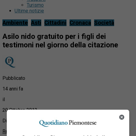
Turismo
Ultime notizie
Ambiente
Asti
Cittadini
Cronaca
Società
Asilo nido gratuito per i figli dei
testimoni nel giorno della citazione
Pubblicato
14 anni fa
il
20 Ottobre 2012
Di
Redazione Quotidiano Piemontese