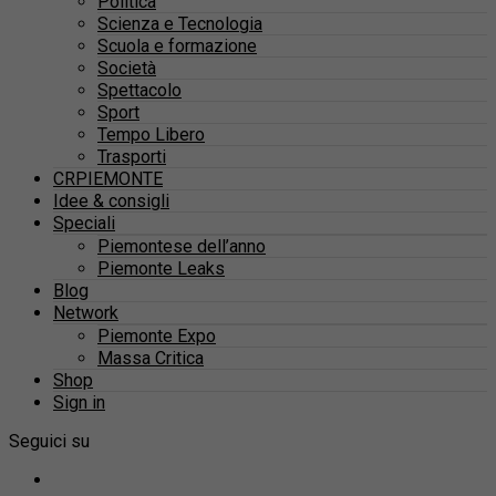
Politica
Scienza e Tecnologia
Scuola e formazione
Società
Spettacolo
Sport
Tempo Libero
Trasporti
CRPIEMONTE
Idee & consigli
Speciali
Piemontese dell’anno
Piemonte Leaks
Blog
Network
Piemonte Expo
Massa Critica
Shop
Sign in
Seguici su