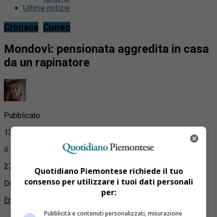
Ultime notizie
Cronaca
Cuneo
Mondovì: pensionata aggredita in casa
da un rapinatore
Pubblicato
13 anni fa
il
27 Marzo 2013
Quotidiano Piemontese richiede il tuo
consenso per utilizzare i tuoi dati personali
Di
per:
Erika Savio
Pubblicità e contenuti personalizzati, misurazione