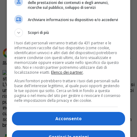
delle prestazioni dei contenuti e degli annunci,
ricerche sul pubblico, sviluppo di servizi
Archiviare informazioni su dispositivo e/o accedervi
Share
Tweet
Scopri di più
I tuoi dati personali verranno trattati da 431 partner e le
informazioni raccolte dal tuo dispositivo (come cookie,
identificatori univoci e altri dati del dispositivo) potrebbero
Aggiungi Quotidiano Piemontese come
Fonte preferita
essere condivise con questi ultimi, da loro visualizzate e
su Google
memorizzate oppure essere usate nello specifico da questo
sito. Noi e i nostri partner potremmo utilizzare dati di
localizzazione esatti.
Elenco dei partner
.
Una donna di 82 anni di Mondovì è
stata aggredita nella propria abitazione da un rapinatore.
Alcuni fornitori potrebbero trattare i tuoi dati personali sulla
L’uomo è riuscito ad entrare nella casa dell’anziana fingendosi
base dell'interesse legittimo, al quale puoi opporti gestendo
un dipendente Enel, l’ha quindi minacciata con una pistola , poi
le tue opzioni qui sotto. Cerca un link in fondo a questa
pagina o nel menu del sito per gestire o revocare il consenso
risultata giocattolo, l’ha imbavagliata e legata al letto. A quel
nelle impostazioni della privacy e dei cookie.
punto ha rubato ori e gioielli ed è fuggito. La pensionata,
incolume, è riuscita a liberarsi e a telefonare al medico
curante, il quale ha subito chiamato i carabinieri. La donna,
Acconsento
sofferente di cuore, non ha riportato lesioni gravi, ma solo un
brutto spavento.
Gestisci le opzioni