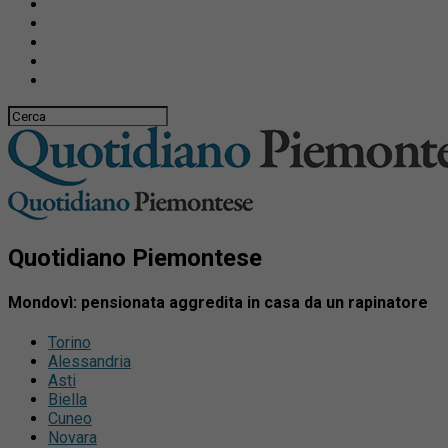
Quotidiano Piemontese
Mondovì: pensionata aggredita in casa da un rapinatore
Torino
Alessandria
Asti
Biella
Cuneo
Novara