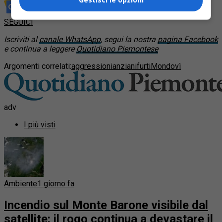
Rimani aggiornato seguendoci su Google News!
SEGUICI
Iscriviti al
canale WhatsApp
, segui la nostra
pagina Facebook
e continua a leggere
Quotidiano Piemontese
Argomenti correlati:
aggressioni
anziani
furti
Mondovì
adv
I più visti
Ambiente
1 giorno fa
Incendio sul Monte Barone visibile dal
satellite: il rogo continua a devastare il