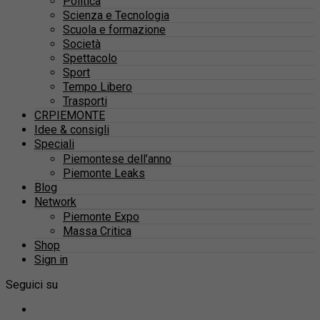
Politica
Scienza e Tecnologia
Scuola e formazione
Società
Spettacolo
Sport
Tempo Libero
Trasporti
CRPIEMONTE
Idee & consigli
Speciali
Piemontese dell’anno
Piemonte Leaks
Blog
Network
Piemonte Expo
Massa Critica
Shop
Sign in
Seguici su