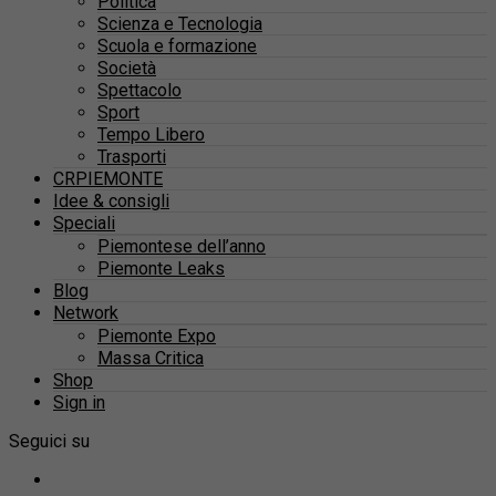
Politica
Scienza e Tecnologia
Scuola e formazione
Società
Spettacolo
Sport
Tempo Libero
Trasporti
CRPIEMONTE
Idee & consigli
Speciali
Piemontese dell’anno
Piemonte Leaks
Blog
Network
Piemonte Expo
Massa Critica
Shop
Sign in
Seguici su