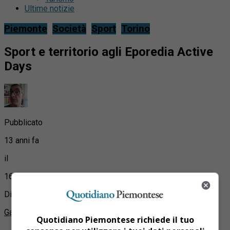
Ultime notizie
Piemonte
Società
Sport
Torino
Sport e territorio agli Eporedia Active
Days
Pubblicato
13 anni fa
il
16 Giugno 2013
Di
Gabriele Farina
Quotidiano Piemontese richiede il tuo