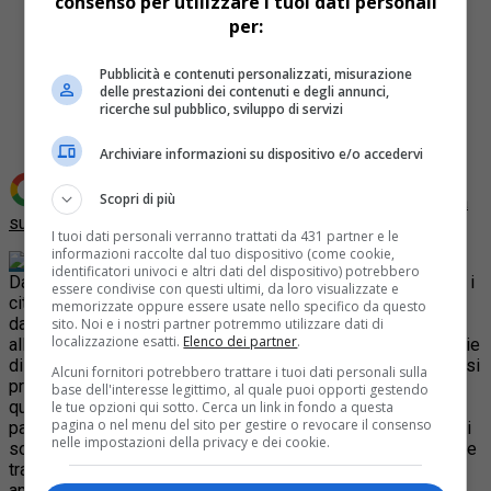
consenso per utilizzare i tuoi dati personali
per:
Pubblicità e contenuti personalizzati, misurazione
Share
delle prestazioni dei contenuti e degli annunci,
Tweet
ricerche sul pubblico, sviluppo di servizi
Archiviare informazioni su dispositivo e/o accedervi
Scopri di più
Aggiungi Quotidiano Piemontese come
Fonte preferita
su Google
I tuoi dati personali verranno trattati da 431 partner e le
informazioni raccolte dal tuo dispositivo (come cookie,
Si chiudono oggi gli Eporedia Active
identificatori univoci e altri dati del dispositivo) potrebbero
Days, momento di avvicinamento allo sport che ha coinvolto i
essere condivise con questi ultimi, da loro visualizzate e
cittadini di Ivrea portando in città anche centinaia di persone
memorizzate oppure essere usate nello specifico da questo
da fuori città. L’obiettivo degli EAD è di portare lo sport
sito. Noi e i nostri partner potremmo utilizzare dati di
localizzazione esatti.
Elenco dei partner
.
all’aperto a portata di tutti organizzando competizioni su varie
discipline utilizzando il territorio cittadino e dei dintorni che si
Alcuni fornitori potrebbero trattare i tuoi dati personali sulla
presta particolarmente bene ad attività di questo tipo. In
base dell'interesse legittimo, al quale puoi opporti gestendo
quattro giorni chiunqua abbia voluto iscriversi ha potuto
le tue opzioni qui sotto. Cerca un link in fondo a questa
pagina o nel menu del sito per gestire o revocare il consenso
partecipare a gare di kayak, di boulder, di corsa e di bike, e ci
nelle impostazioni della privacy e dei cookie.
sono state anche esibizioni di parkour a testimoniare l’unione
tra città e attività sportiva. Nella giornata di oggi ci saranno
ancora le finali delle varie specialità e le premiazioni.
Nella