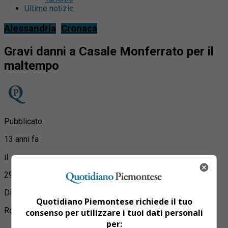
Ultime notizie
Alessandria
Cronaca
Gravi danni a Casale Monferrato per il
maltempo
Pubblicato
13 anni fa
il
29 Luglio 2013
Di
Quotidiano Piemontese richiede il tuo
Redazione Quotidiano Piemontese
consenso per utilizzare i tuoi dati personali
per: