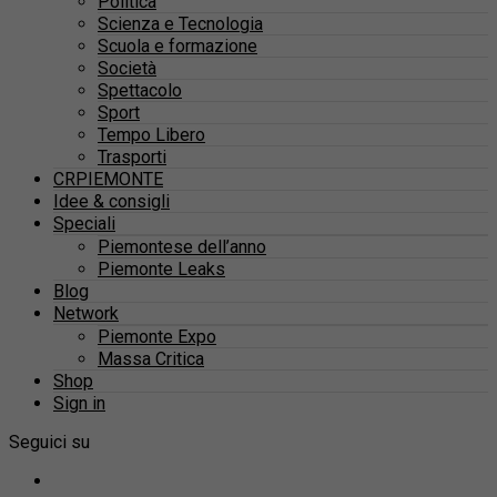
Politica
Scienza e Tecnologia
Scuola e formazione
Società
Spettacolo
Sport
Tempo Libero
Trasporti
CRPIEMONTE
Idee & consigli
Speciali
Piemontese dell’anno
Piemonte Leaks
Blog
Network
Piemonte Expo
Massa Critica
Shop
Sign in
Seguici su