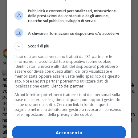
Pubblicità e contenuti personalizzati, misurazione
delle prestazioni dei contenuti e degli annunci,
ricerche sul pubblico, sviluppo di servizi
Share
Tweet
Archiviare informazioni su dispositivo e/o accedervi
Scopri di più
Aggiungi Quotidiano Piemontese come
Fonte preferita
I tuoi dati personali verranno trattati da 431 partner e le
informazioni raccolte dal tuo dispositivo (come cookie,
su Google
identificatori univoci e altri dati del dispositivo) potrebbero
essere condivise con questi ultimi, da loro visualizzate e
Danni nel casalese per le forti piogge
memorizzate oppure essere usate nello specifico da questo
accompagnate al vento. Scoperchiato una parte del tetto del
sito. Noi e i nostri partner potremmo utilizzare dati di
nuovo blocco operatorio dell’ospedale Santo Spirito. Il tetto è
localizzazione esatti.
Elenco dei partner
.
volato via ma fortunatamente non si sono verificati problemi a
Alcuni fornitori potrebbero trattare i tuoi dati personali sulla
pazienti e personale medico e paramedico. Per ora sono
base dell'interesse legittimo, al quale puoi opporti gestendo
garantiti gli interventi di emergenza nel blocco operatorio di
le tue opzioni qui sotto. Cerca un link in fondo a questa
ginecologia-ostetricia, mentre quelli programmati sono stati
pagina o nel menu del sito per gestire o revocare il consenso
rinviati. Sempre a Casale in viale San Martino raffiche di vento
nelle impostazioni della privacy e dei cookie.
hanno scoperchiato parte della copertura di una palazzina. Il
tetto è poi precipitato sulla massicciata del treno. Decine di
alberi sono stati abbattuti danneggiando le automobili
Acconsento
sottostanti. Carabinieri, Protezione Civile e Vigili del Fuoco