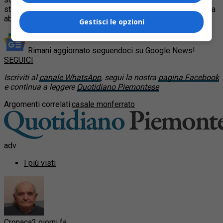
stanno lavorando per verificare i danni e mettere in sicurezza
abitazioni e strutture pubbliche.
Gestisci le opzioni
Rimani aggiornato seguendoci su Google News!
SEGUICI
Iscriviti al
canale WhatsApp
, segui la nostra
pagina Facebook
e continua a leggere
Quotidiano Piemontese
Argomenti correlati:
casale monferrato
adv
I più visti
Cronaca
2 giorni fa