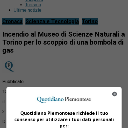
Turismo
Ultime notizie
Cronaca
Scienza e Tecnologia
Torino
Incendio al Museo di Scienze Naturali a
Torino per lo scoppio di una bombola di
gas
Pubblicato
13 anni fa
il
3 Agosto 2013
Quotidiano Piemontese richiede il tuo
consenso per utilizzare i tuoi dati personali
Di
per: