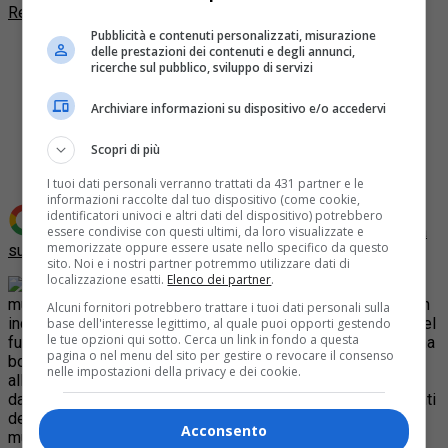
Redazione Quotidiano Piemontese
Pubblicità e contenuti personalizzati, misurazione
delle prestazioni dei contenuti e degli annunci,
ricerche sul pubblico, sviluppo di servizi
Archiviare informazioni su dispositivo e/o accedervi
Share
Tweet
Scopri di più
I tuoi dati personali verranno trattati da 431 partner e le
informazioni raccolte dal tuo dispositivo (come cookie,
identificatori univoci e altri dati del dispositivo) potrebbero
Aggiungi Quotidiano Piemontese come
Fonte preferita
essere condivise con questi ultimi, da loro visualizzate e
memorizzate oppure essere usate nello specifico da questo
su Google
sito. Noi e i nostri partner potremmo utilizzare dati di
localizzazione esatti.
Elenco dei partner
.
Una esplosione nella notte al
museo Regionale di Scienze Naturali a Torino ha generato un
Alcuni fornitori potrebbero trattare i tuoi dati personali sulla
incendio all’interno della struttura che ha impegnato i vigili del
base dell'interesse legittimo, al quale puoi opporti gestendo
le tue opzioni qui sotto. Cerca un link in fondo a questa
fuoco per tutta la notte. La causa dello scoppio è legata a una
pagina o nel menu del sito per gestire o revocare il consenso
bombola del gas dell’impianto anticendio che si trovava
nelle impostazioni della privacy e dei cookie.
all’interno del museo. Sono in corso le verifiche strutturali
dato che lo scoppio ha interessato anche le strutture portanti
dell’edificio, dato che sono stati danneggiati i due piani del
Acconsento
museo di via Giolitti.
L’esplosione ha provocato la rottura di