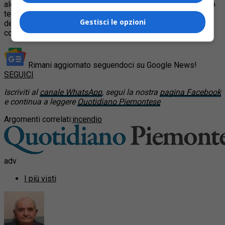
alcune vetrine e il crollo di una parte del pavimento del piano
terreno. Il Museo resterà chiuso al pubblico fino a data da
Gestisci le opzioni
definire. Il pm Raffaele Guariniello, ha aperto un fascicolo
contro ignoti per disastro colposo.
Rimani aggiornato seguendoci su Google News!
SEGUICI
Iscriviti al
canale WhatsApp
, segui la nostra
pagina Facebook
e continua a leggere
Quotidiano Piemontese
Argomenti correlati:
incendio
adv
I più visti