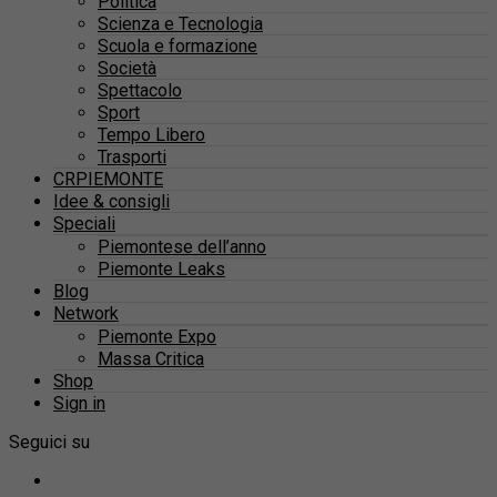
Politica
Scienza e Tecnologia
Scuola e formazione
Società
Spettacolo
Sport
Tempo Libero
Trasporti
CRPIEMONTE
Idee & consigli
Speciali
Piemontese dell’anno
Piemonte Leaks
Blog
Network
Piemonte Expo
Massa Critica
Shop
Sign in
Seguici su