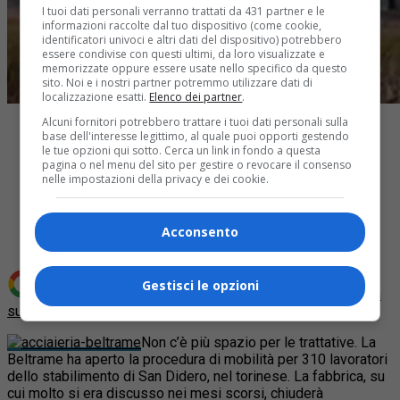
I tuoi dati personali verranno trattati da 431 partner e le
informazioni raccolte dal tuo dispositivo (come cookie,
identificatori univoci e altri dati del dispositivo) potrebbero
essere condivise con questi ultimi, da loro visualizzate e
memorizzate oppure essere usate nello specifico da questo
sito. Noi e i nostri partner potremmo utilizzare dati di
localizzazione esatti.
Elenco dei partner
.
Alcuni fornitori potrebbero trattare i tuoi dati personali sulla
base dell'interesse legittimo, al quale puoi opporti gestendo
le tue opzioni qui sotto. Cerca un link in fondo a questa
pagina o nel menu del sito per gestire o revocare il consenso
nelle impostazioni della privacy e dei cookie.
Share
Tweet
Acconsento
Gestisci le opzioni
Aggiungi Quotidiano Piemontese come
Fonte preferita
su Google
Non c’è più spazio per le trattative. La
Beltrame ha aperto la procedura di mobilità per 310 lavoratori
dello stabilimento di San Didero, nel torinese. La fabbrica, su
cui molto si era discusso nei mesi scorsi, chiuderà