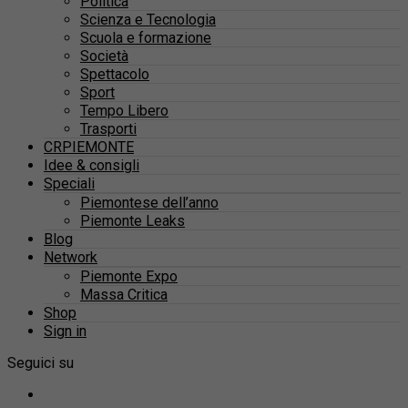
Politica
Scienza e Tecnologia
Scuola e formazione
Società
Spettacolo
Sport
Tempo Libero
Trasporti
CRPIEMONTE
Idee & consigli
Speciali
Piemontese dell’anno
Piemonte Leaks
Blog
Network
Piemonte Expo
Massa Critica
Shop
Sign in
Seguici su