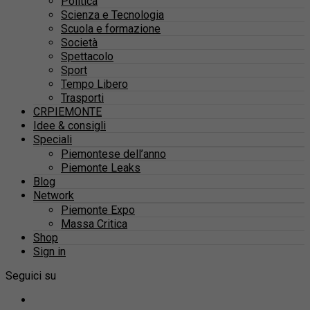
Politica
Scienza e Tecnologia
Scuola e formazione
Società
Spettacolo
Sport
Tempo Libero
Trasporti
CRPIEMONTE
Idee & consigli
Speciali
Piemontese dell’anno
Piemonte Leaks
Blog
Network
Piemonte Expo
Massa Critica
Shop
Sign in
Seguici su