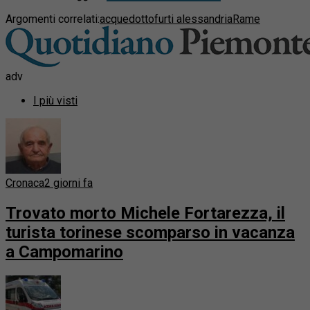
Argomenti correlati:
acquedotto
furti alessandria
Rame
adv
I più visti
Cronaca
2 giorni fa
Trovato morto Michele Fortarezza, il
turista torinese scomparso in vacanza
a Campomarino