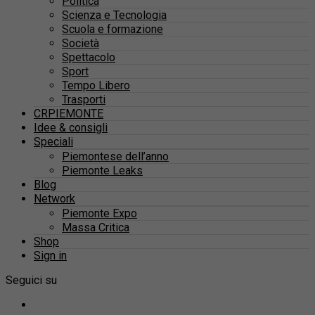
Politica
Scienza e Tecnologia
Scuola e formazione
Società
Spettacolo
Sport
Tempo Libero
Trasporti
CRPIEMONTE
Idee & consigli
Speciali
Piemontese dell’anno
Piemonte Leaks
Blog
Network
Piemonte Expo
Massa Critica
Shop
Sign in
Seguici su