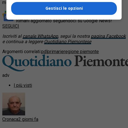
metterci la faccia”.
Gestisci le opzioni
Rimani aggiornato seguendoci su Google News!
SEGUICI
Iscriviti al
canale WhatsApp
, segui la nostra
pagina Facebook
e continua a leggere
Quotidiano Piemontese
Argomenti correlati:
pdl
primarie
regione piemonte
adv
I più visti
Cronaca
2 giorni fa