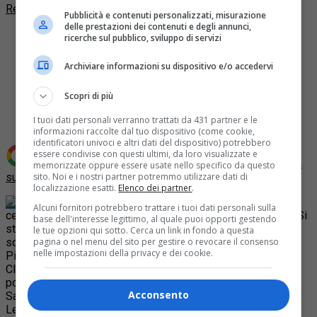
Redazione Quotidiano Piemontese
Pubblicità e contenuti personalizzati, misurazione
delle prestazioni dei contenuti e degli annunci,
ricerche sul pubblico, sviluppo di servizi
Archiviare informazioni su dispositivo e/o accedervi
Share
Scopri di più
Tweet
I tuoi dati personali verranno trattati da 431 partner e le
informazioni raccolte dal tuo dispositivo (come cookie,
identificatori univoci e altri dati del dispositivo) potrebbero
essere condivise con questi ultimi, da loro visualizzate e
Aggiungi Quotidiano Piemontese come
Fonte preferita
memorizzate oppure essere usate nello specifico da questo
sito. Noi e i nostri partner potremmo utilizzare dati di
su Google
localizzazione esatti.
Elenco dei partner
.
Il 6 aprile si terranno le primarie del
Alcuni fornitori potrebbero trattare i tuoi dati personali sulla
centro destra in vista delle elezioni regionali del Piemonte Si
base dell'interesse legittimo, al quale puoi opporti gestendo
stanno delineando le candidature con Fratelli d’Italia che
le tue opzioni qui sotto. Cerca un link in fondo a questa
pagina o nel menu del sito per gestire o revocare il consenso
sosterrà Guido Crosetto, Forza Italia punta su Gilberto
nelle impostazioni della privacy e dei cookie.
Pichetto. L’Ncd deve fare una scelta fra Michel Coppola,
Claudia Porchietto e Giampiero Leo. Si attende di capire la
posizione della Lega. Per il segretario federale Matteo
Acconsento
Salvini: il candidato non arriverà dalla società civile ma dalla
Lega, abbiamo governato bene il Piemonte e vogliamo