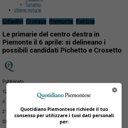
Turismo
Ultime notizie
Cittadini
Cronaca
Piemonte
Politica
Le primarie del centro destra in
Piemonte il 6 aprile: si delineano i
possibili candidati Pichetto e Crosetto
Pubblicato
12 anni fa
il
Quotidiano Piemontese richiede il tuo
21 Marzo 2014
consenso per utilizzare i tuoi dati personali
per:
Di