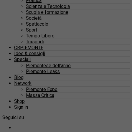
Politica
Scienza e Tecnologia
Scuola e formazione
Società
Spettacolo
Sport
Tempo Libero
Trasporti
CRPIEMONTE
Idee & consigli
Speciali
Piemontese dell’anno
Piemonte Leaks
Blog
Network
Piemonte Expo
Massa Critica
Shop
Sign in
Seguici su