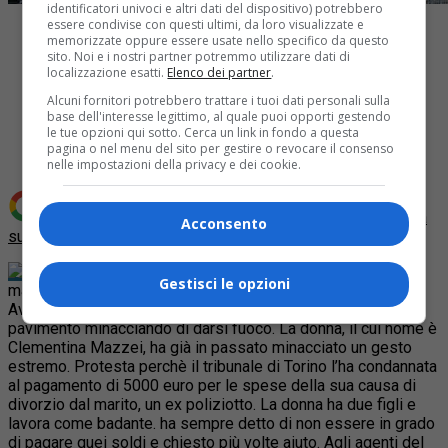
identificatori univoci e altri dati del dispositivo) potrebbero
essere condivise con questi ultimi, da loro visualizzate e
memorizzate oppure essere usate nello specifico da questo
sito. Noi e i nostri partner potremmo utilizzare dati di
localizzazione esatti.
Elenco dei partner
.
Alcuni fornitori potrebbero trattare i tuoi dati personali sulla
Share
base dell'interesse legittimo, al quale puoi opporti gestendo
Tweet
le tue opzioni qui sotto. Cerca un link in fondo a questa
pagina o nel menu del sito per gestire o revocare il consenso
nelle impostazioni della privacy e dei cookie.
Aggiungi Quotidiano Piemontese come
Fonte preferita
Acconsento
su Google
Una donna si è chiusa questa
Gestisci le opzioni
mattina in uno dei bagni del Palazzo di Giustizia di Torino.
Aveva con se una bottiglia di benzina che ha sparso sul
pavimento minacciando di darsi fuoco. La donna, il cui nome è
Clementina Mazzei, ha già in passato minacciato un gesto
estremo. Protesta perchè il tribunale di Torino l’ha condannata
al pagamento di 5000 euro per le spese della sua causa di
divorzio dal marito, un ex poliziotto. La donna ha due figli e
lavora come badante. ha sempre detto di non essere in grado
di pagare quei soldi e chiesto più volte aiuto. Agli agenti del