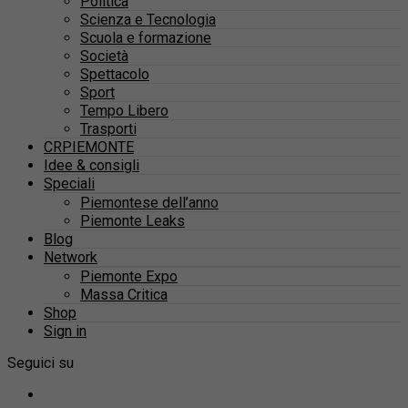
Politica
Scienza e Tecnologia
Scuola e formazione
Società
Spettacolo
Sport
Tempo Libero
Trasporti
CRPIEMONTE
Idee & consigli
Speciali
Piemontese dell’anno
Piemonte Leaks
Blog
Network
Piemonte Expo
Massa Critica
Shop
Sign in
Seguici su