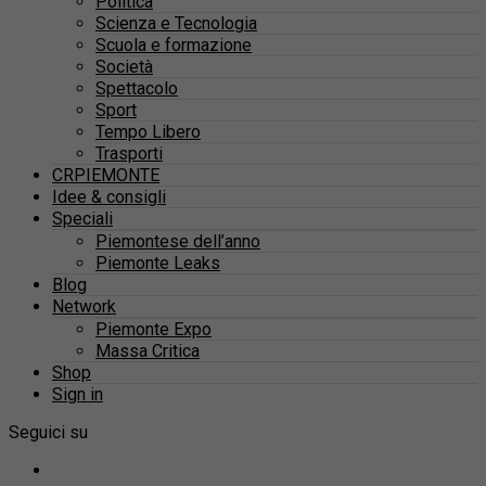
Politica
Scienza e Tecnologia
Scuola e formazione
Società
Spettacolo
Sport
Tempo Libero
Trasporti
CRPIEMONTE
Idee & consigli
Speciali
Piemontese dell’anno
Piemonte Leaks
Blog
Network
Piemonte Expo
Massa Critica
Shop
Sign in
Seguici su