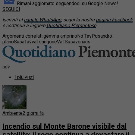
Rimani aggiornato seguendoci su Google News!
SEGUICI
Iscriviti al
canale WhatsApp
, segui la nostra
pagina Facebook
e continua a leggere
Quotidiano Piemontese
Argomenti correlati:
gemma amprino
No Tav
Pd
sandro
plano
Susa
Tav
val sangone
Val Susa
venaus
adv
I più visti
Ambiente
2 giorni fa
Incendio sul Monte Barone visibile dal
satellite: il rogo continua a devastare il