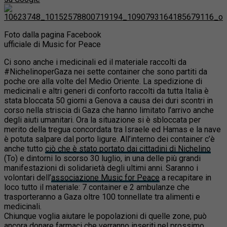
Foto dalla pagina Facebook
ufficiale di Music for Peace
Ci sono anche i medicinali ed il materiale raccolti da
#NichelinoperGaza nei sette container che sono partiti da
poche ore alla volte del Medio Oriente. La spedizione di
medicinali e altri generi di conforto raccolti da tutta Italia è
stata bloccata 50 giorni a Genova a causa dei duri scontri in
corso nella striscia di Gaza che hanno limitato l’arrivo anche
degli aiuti umanitari. Ora la situazione si è sbloccata per
merito della tregua concordata tra Israele ed Hamas e la nave
è potuta salpare dal porto ligure. All’interno dei container c’è
anche tutto
ciò che è stato portato dai cittadini di Nichelino
(To) e dintorni lo scorso 30 luglio, in una delle più grandi
manifestazioni di solidarietà degli ultimi anni. Saranno i
volontari dell’
associazione Music for Peace
a recapitare
in
loco tutto il materiale: 7 container e 2 ambulanze che
trasporteranno a Gaza oltre 100 tonnellate tra alimenti e
medicinali.
Chiunque voglia aiutare le popolazioni di quelle zone, può
ancora donare farmaci che verranno inseriti nel prossimo