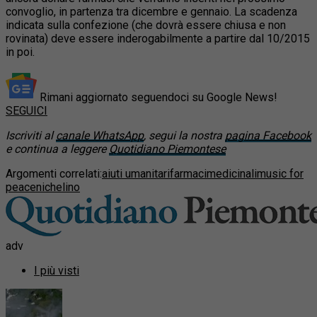
convoglio, in partenza tra dicembre e gennaio. La scadenza
indicata sulla confezione (che dovrà essere chiusa e non
rovinata) deve essere inderogabilmente a partire dal 10/2015
in poi.
Rimani aggiornato seguendoci su Google News!
SEGUICI
Iscriviti al
canale WhatsApp
, segui la nostra
pagina Facebook
e continua a leggere
Quotidiano Piemontese
Argomenti correlati:
aiuti umanitari
farmaci
medicinali
music for
peace
nichelino
adv
I più visti