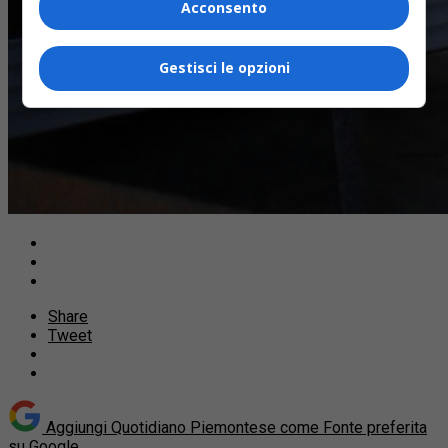
Acconsento
Gestisci le opzioni
Share
Tweet
Aggiungi Quotidiano Piemontese come
Fonte preferita
su Google