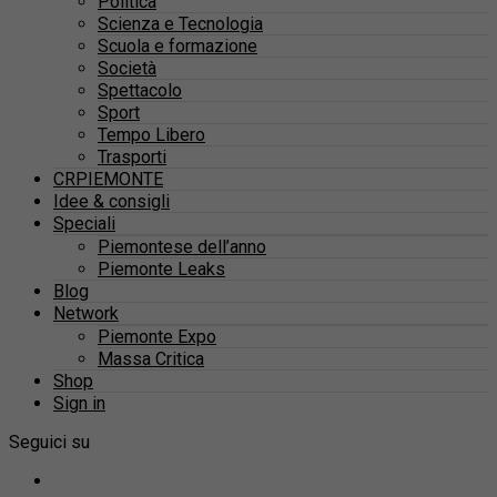
Politica
Scienza e Tecnologia
Scuola e formazione
Società
Spettacolo
Sport
Tempo Libero
Trasporti
CRPIEMONTE
Idee & consigli
Speciali
Piemontese dell’anno
Piemonte Leaks
Blog
Network
Piemonte Expo
Massa Critica
Shop
Sign in
Seguici su