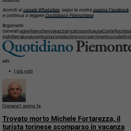
Iscriviti al
canale WhatsApp
, segui la nostra
pagina Facebook
e continua a leggere
Quotidiano Piemontese
Argomenti
correlati:
agnelli
amichevole
azzurri
calciopoli
causa
Conte
figc
itali
inghilterra
juve
juventus
nazionale
olimpico
risarcimento
scudetti
s
adv
I più visti
Cronaca
1 giorno fa
Trovato morto Michele Fortarezza, il
turista torinese scomparso in vacanza