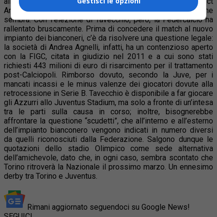
Gestisci le opzioni
allo Juventus Stadium. Un ritorno a casa anche per il ct
Antonio Conte, ma le cose sono più complicate di quello che
sembra. Con l’elezione di Tavecchio, però, la Federcalcio ha
rallentato bruscamente. Prima di concedere il match al nuovo
impianto dei bianconeri, c’è da risolvere una questione legale:
la società di Andrea Agnelli, infatti, ha un contenzioso aperto
con la FIGC, citata
in giudizio nel 2011 e a cui sono stati
richiesti 443 milioni di euro di risarcimento per il trattamento
post-Calciopoli. Rimborso dovuto, secondo la Juve, per i
mancati incassi e le minus valenze dei giocatori dovute alla
retrocessione in Serie B. Tavecchio è disponibile a far giocare
gli Azzurri allo Juventus Stadium, ma solo a fronte di un’intesa
tra le parti sulla causa in corso; inoltre, bisognerebbe
affrontare la questione “scudetti”, che all’interno e all’esterno
dell’impianto bianconero vengono indicati in numero diversi
da quelli riconosciuti dalla Federazione. Salgono dunque le
quotazioni dello stadio Olimpico come sede alternativa
dell’amichevole, dato che, in ogni caso, sembra scontato che
Torino ritroverà la Nazionale il prossimo marzo. Un ennesimo
derby tra Torino e Juventus.
Rimani aggiornato seguendoci su Google News!
SEGUICI