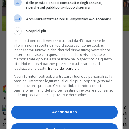
delle prestazioni dei contenuti e degli annunci,
ricerche sul pubblico, sviluppo di servizi
Archiviare informazioni su dispositivo e/o accedervi
Scopri di più
I tuoi dati personali verranno trattati da 431 partner e le
informazioni raccolte dal tuo dispositivo (come cookie,
identificatori univoci e altri dati del dispositivo) potrebbero
essere condivise con questi ultimi, da loro visualizzate e
memorizzate oppure essere usate nello specifico da questo
Share
sito. Noi e i nostri partner potremmo utilizzare dati di
Tweet
localizzazione esatti.
Elenco dei partner
.
Alcuni fornitori potrebbero trattare i tuoi dati personali sulla
base dell'interesse legittimo, al quale puoi opporti gestendo
le tue opzioni qui sotto. Cerca un link in fondo a questa
pagina o nel menu del sito per gestire o revocare il consenso
Aggiungi Quotidiano Piemontese come
Fonte preferita
nelle impostazioni della privacy e dei cookie.
su Google
La Nazionale italiana di calcio a Torino. L’idea è
Acconsento
suggestiva ed è una proposta concreta che la FIGC aveva
fatto alla Juventus quando c’era ancora il presidente Abete:
amichevole di lusso del 31 marzo 2015 tra Italia ed Inghilterra