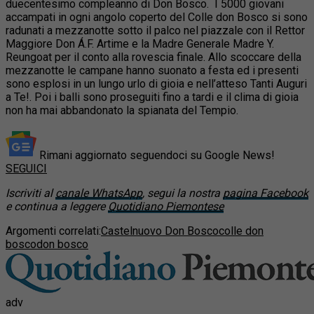
duecentesimo compleanno di Don Bosco. I 5000 giovani
accampati in ogni angolo coperto del Colle don Bosco si sono
radunati a mezzanotte sotto il palco nel piazzale con il Rettor
Maggiore Don Á.F. Artime e la Madre Generale Madre Y.
Reungoat per il conto alla rovescia finale. Allo scoccare della
mezzanotte le campane hanno suonato a festa ed i presenti
sono esplosi in un lungo urlo di gioia e nell’atteso Tanti Auguri
a Te!. Poi i balli sono proseguiti fino a tardi e il clima di gioia
non ha mai abbandonato la spianata del Tempio.
Rimani aggiornato seguendoci su Google News!
SEGUICI
Iscriviti al
canale WhatsApp
, segui la nostra
pagina Facebook
e continua a leggere
Quotidiano Piemontese
Argomenti correlati:
Castelnuovo Don Bosco
colle don
bosco
don bosco
adv