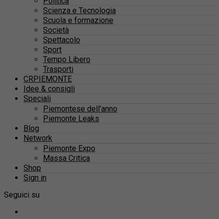
Politica
Scienza e Tecnologia
Scuola e formazione
Società
Spettacolo
Sport
Tempo Libero
Trasporti
CRPIEMONTE
Idee & consigli
Speciali
Piemontese dell’anno
Piemonte Leaks
Blog
Network
Piemonte Expo
Massa Critica
Shop
Sign in
Seguici su