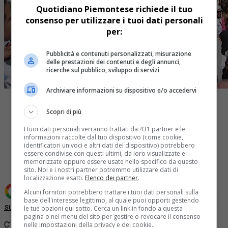
Quotidiano Piemontese richiede il tuo
consenso per utilizzare i tuoi dati personali
per:
Pubblicità e contenuti personalizzati, misurazione
delle prestazioni dei contenuti e degli annunci,
ricerche sul pubblico, sviluppo di servizi
Archiviare informazioni su dispositivo e/o accedervi
Scopri di più
I tuoi dati personali verranno trattati da 431 partner e le
informazioni raccolte dal tuo dispositivo (come cookie,
Share
identificatori univoci e altri dati del dispositivo) potrebbero
Tweet
essere condivise con questi ultimi, da loro visualizzate e
memorizzate oppure essere usate nello specifico da questo
sito. Noi e i nostri partner potremmo utilizzare dati di
localizzazione esatti.
Elenco dei partner
.
Alcuni fornitori potrebbero trattare i tuoi dati personali sulla
Aggiungi Quotidiano Piemontese come
Fonte preferita
base dell'interesse legittimo, al quale puoi opporti gestendo
su Google
le tue opzioni qui sotto. Cerca un link in fondo a questa
pagina o nel menu del sito per gestire o revocare il consenso
C’era il mondo a Colle Don Bosco per celebrare i 200 anni
nelle impostazioni della privacy e dei cookie.