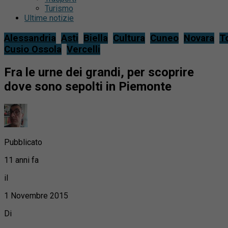
Turismo
Ultime notizie
Alessandria
Asti
Biella
Cultura
Cuneo
Novara
T
Cusio Ossola
Vercelli
Fra le urne dei grandi, per scoprire
dove sono sepolti in Piemonte
Pubblicato
11 anni fa
il
1 Novembre 2015
Di