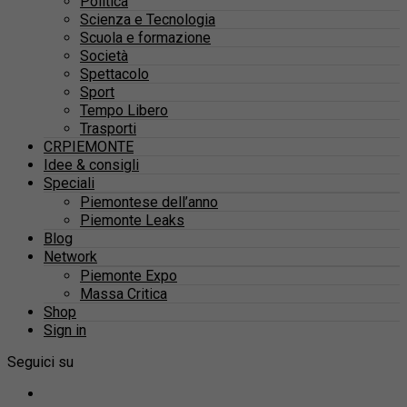
Politica
Scienza e Tecnologia
Scuola e formazione
Società
Spettacolo
Sport
Tempo Libero
Trasporti
CRPIEMONTE
Idee & consigli
Speciali
Piemontese dell’anno
Piemonte Leaks
Blog
Network
Piemonte Expo
Massa Critica
Shop
Sign in
Seguici su