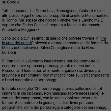
su Google
Tutti sappiamo che Primo Levi, Buscaglione, Gioberti e tanti
altri personaggi famosi sono sepolti al cimitero Monumentale
di Torino. Ma sapete che riposa lì anche Niels Liedholm? E
sapete che Enrico Cuccia
è sepolto a Meina e Alessandro
Antonelli a Maggiora?
Sono solo alcuni esempi di quello che potrete trovare in “
Fra
le urne dei grandi
“, piccola e dettagliatissima guida firmata da
Maurizio Casalnovo e Silvia Cornaglia e edita da Neos
Edizioni.
Si tratta di un volumetto interessante perchè permette di
scoprire dove riposano personaggi noti e meno noti in
Piemonte. Il libro è perfettamente organizzato, diviso per
province e per cimiteri. Non mancano note sui vari camposanti
e brevi biografie dei personaggi.
In totale raccoglie 136 personaggi storici, collocandoli nel
cimitero in cui riposano. Non mancano (dove necessarie) le
cartine dei camposanti, con le indicazioni per trovare le
tombe. A completare la guida gli indici divisi per zone
geografiche, nomi dei personaggi e categorie dei personaggi.