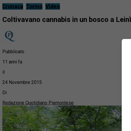
Cronaca
Torino
Video
Coltivavano cannabis in un bosco a Leinì 
Pubblicato
11 anni fa
il
24 Novembre 2015
Di
Redazione Quotidiano Piemontese