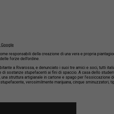
u Google
 come responsabili della creazione di una vera e propria piantagi
delle forze dell’ordine.
itante a Rivarossa, e denunciato i suoi tre amici e soci, tutti italia
di sostanze stupefacenti ai fini di spaccio. A casa dello student
, una struttura artigianale in cartone e spago per l’essiccazione d
a stupefacente, verosimilmente marijuana, cinque sminuzzatori, tip