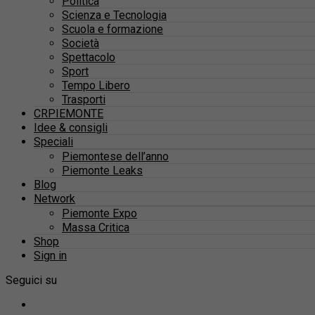
Politica
Scienza e Tecnologia
Scuola e formazione
Società
Spettacolo
Sport
Tempo Libero
Trasporti
CRPIEMONTE
Idee & consigli
Speciali
Piemontese dell’anno
Piemonte Leaks
Blog
Network
Piemonte Expo
Massa Critica
Shop
Sign in
Seguici su