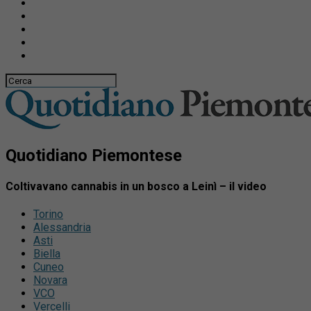
Quotidiano Piemontese
Coltivavano cannabis in un bosco a Leinì – il video
Torino
Alessandria
Asti
Biella
Cuneo
Novara
VCO
Vercelli