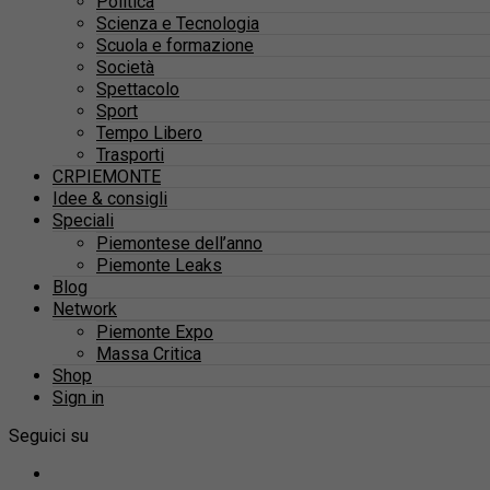
Politica
Scienza e Tecnologia
Scuola e formazione
Società
Spettacolo
Sport
Tempo Libero
Trasporti
CRPIEMONTE
Idee & consigli
Speciali
Piemontese dell’anno
Piemonte Leaks
Blog
Network
Piemonte Expo
Massa Critica
Shop
Sign in
Seguici su