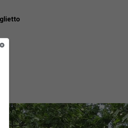
glietto