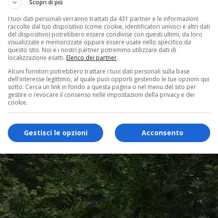
Scopri di più
I tuoi dati personali verranno trattati da 431 partner e le informazioni
raccolte dal tuo dispositivo (come cookie, identificatori univoci e altri dati
del dispositivo) potrebbero essere condivise con questi ultimi, da loro
visualizzate e memorizzate oppure essere usate nello specifico da
questo sito. Noi e i nostri partner potremmo utilizzare dati di
localizzazione esatti.
Elenco dei partner
.
Alcuni fornitori potrebbero trattare i tuoi dati personali sulla base
dell'interesse legittimo, al quale puoi opporti gestendo le tue opzioni qui
sotto. Cerca un link in fondo a questa pagina o nel menu del sito per
gestire o revocare il consenso nelle impostazioni della privacy e dei
cookie.
Gestisci le opzioni
Acconsento