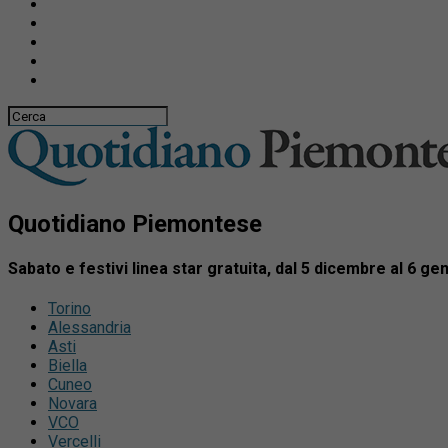
Quotidiano Piemontese
Sabato e festivi linea star gratuita, dal 5 dicembre al 6 ge
Torino
Alessandria
Asti
Biella
Cuneo
Novara
VCO
Vercelli