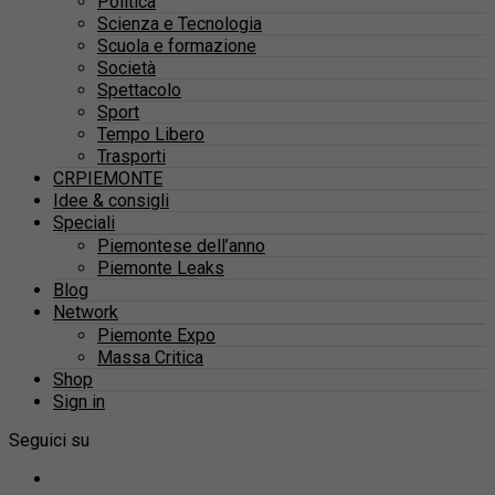
Politica
Scienza e Tecnologia
Scuola e formazione
Società
Spettacolo
Sport
Tempo Libero
Trasporti
CRPIEMONTE
Idee & consigli
Speciali
Piemontese dell’anno
Piemonte Leaks
Blog
Network
Piemonte Expo
Massa Critica
Shop
Sign in
Seguici su