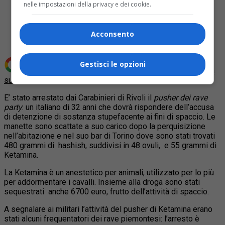
nelle impostazioni della privacy e dei cookie.
Share
Tweet
Acconsento
Gestisci le opzioni
Aggiungi Quotidiano Piemontese come
Fonte preferita
su Google
E’ stato arrestato dai Carabinieri di Rivoli il
pusher dei rave
party
: un italiano di 32 anni che dovrà rispondere dell’accusa
di detenzione di sostanza stupefacente ai fini di spaccio. Le
manette sono scattate a
suo carico dopo la perquisizione
nell’abitazione e nel suo bar di Torino dove sono stati trovati
480 grammi di hashish, suddivisi in 48 ovuli, e 55 grammi di
Ketamina.
La Ketamina è un anestetico per animali, utilizzato per lo più
per addormentare i cavalli. Insieme alla droga sono stati
sequestrati anche 6700 euro, frutto dell’attività di spaccio.
A segnalare ai militari l’attività del pusher di Ketamina erano
stati alcuni frequentatori dei rave piemontesi: l’arresto è