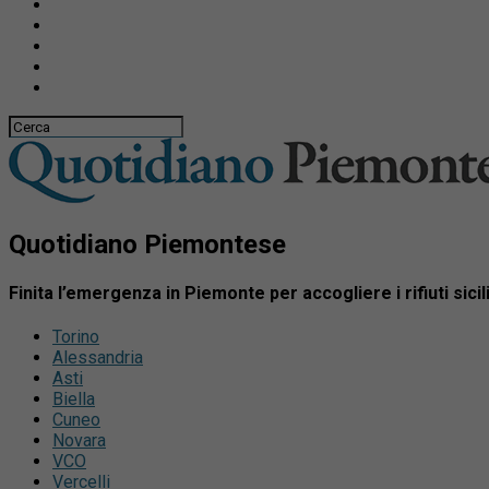
Quotidiano Piemontese
Finita l’emergenza in Piemonte per accogliere i rifiuti sicil
Torino
Alessandria
Asti
Biella
Cuneo
Novara
VCO
Vercelli