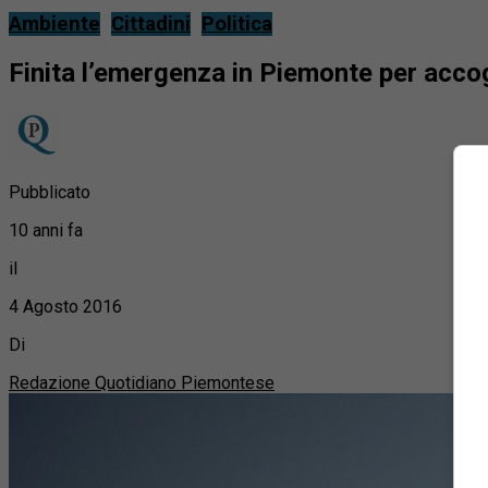
Ambiente
Cittadini
Politica
Finita l’emergenza in Piemonte per accoglie
Pubblicato
10 anni fa
il
4 Agosto 2016
Di
Redazione Quotidiano Piemontese