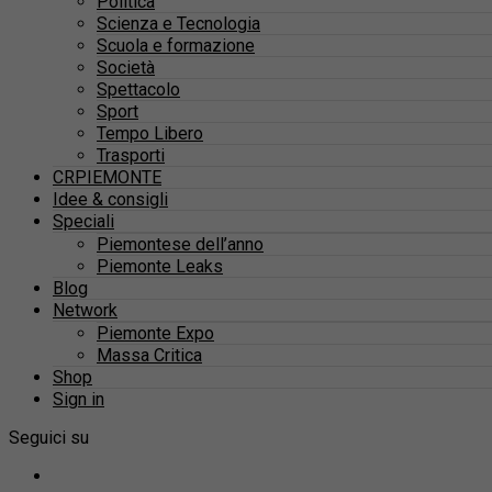
Politica
Scienza e Tecnologia
Scuola e formazione
Società
Spettacolo
Sport
Tempo Libero
Trasporti
CRPIEMONTE
Idee & consigli
Speciali
Piemontese dell’anno
Piemonte Leaks
Blog
Network
Piemonte Expo
Massa Critica
Shop
Sign in
Seguici su