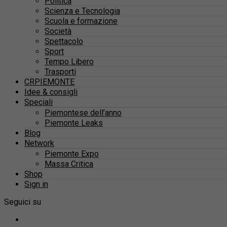
Politica
Scienza e Tecnologia
Scuola e formazione
Società
Spettacolo
Sport
Tempo Libero
Trasporti
CRPIEMONTE
Idee & consigli
Speciali
Piemontese dell’anno
Piemonte Leaks
Blog
Network
Piemonte Expo
Massa Critica
Shop
Sign in
Seguici su