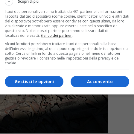
Scopri di più
I tuoi dati personali verranno trattati da 431 partner e le informazioni
raccolte dal tuo dispositivo (come cookie, identificatori univoci e altri dati
del dispositivo) potrebbero essere condivise con questi ultimi, da loro
visualizzate e memorizzate oppure essere usate nello specifico da
questo sito. Noi e i nostri partner potremmo utilizzare dati di
localizzazione esatti.
Elenco dei partner
.
Alcuni fornitori potrebbero trattare i tuoi dati personali sulla base
dell'interesse legittimo, al quale puoi opporti gestendo le tue opzioni qui
sotto. Cerca un link in fondo a questa pagina o nel menu del sito per
gestire o revocare il consenso nelle impostazioni della privacy e dei
cookie.
Gestisci le opzioni
Acconsento