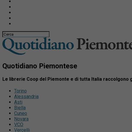
Quotidiano Piemontese
Le librerie Coop del Piemonte e di tutta Italia raccolgono gi
Torino
Alessandria
Asti
Biella
Cuneo
Novara
VCO
Vercelli