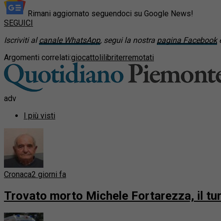
Rimani aggiornato seguendoci su Google News!
SEGUICI
Iscriviti al
canale WhatsApp
, segui la nostra
pagina Facebook
e
Argomenti correlati:
giocattoli
libri
terremotati
adv
I più visti
Cronaca
2 giorni fa
Trovato morto Michele Fortarezza, il t