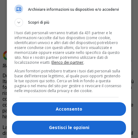
Archiviare informazioni su dispositivo e/o accedervi
Scopri di più
Share
Tweet
I tuoi dati personali verranno trattati da 431 partner e le
informazioni raccolte dal tuo dispositivo (come cookie,
identificatori univoci e altri dati del dispositivo) potrebbero
essere condivise con questi ultimi, da loro visualizzate e
memorizzate oppure essere usate nello specifico da questo
sito. Noi e i nostri partner potremmo utilizzare dati di
Aggiungi Quotidiano Piemontese come
Fonte preferita
localizzazione esatti.
Elenco dei partner
.
su Google
Alcuni fornitori potrebbero trattare i tuoi dati personali sulla
Dopo il vertice al ministero dello Sviluppo tra i dirigenti di
base dell'interesse legittimo, al quale puoi opporti gestendo
le tue opzioni qui sotto. Cerca un link in fondo a questa
Italiaonline, i sindacati e lo stesso ministero si fa sempre più
pagina o nel menu del sito per gestire o revocare il consenso
fosca la situazione dei 700 lavoratori di Seat Pagine Gialle a
nelle impostazioni della privacy e dei cookie.
rischio cassa
integrazione di cui molti in Piemonte. In un
comunicato il Ministero precisa: “Al termine di un lungo
confronto non è stato possibile raggiungere un accordo tra le
Acconsento
parti, poiché anche l’ultima proposta formulata dal MiSE non
ha trovato il consenso delle organizzazioni sindacali.
La proposta avrebbe consentito di gestire positivamente la
Gestisci le opzioni
difficile riorganizzazione del gruppo che prevede, tra l’altro, il