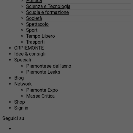
Politica
Scienza e Tecnologia
Scuola e formazione
Società
Spettacolo
Sport
Tempo Libero
Trasporti
CRPIEMONTE
Idee & consigli
Speciali
Piemontese dell’anno
Piemonte Leaks
Blog
Network
Piemonte Expo
Massa Critica
Shop
Sign in
Seguici su