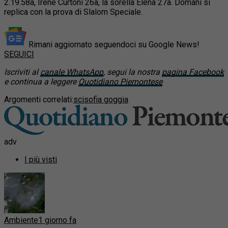
2.19.58a, Irene Curtoni 26a, la sorella Elena 27a. Domani si
replica con la prova di Slalom Speciale.
Rimani aggiornato seguendoci su Google News!
SEGUICI
Iscriviti al
canale WhatsApp
, segui la nostra
pagina Facebook
e continua a leggere
Quotidiano Piemontese
Argomenti correlati:
sci
sofia goggia
adv
I più visti
Ambiente
1 giorno fa