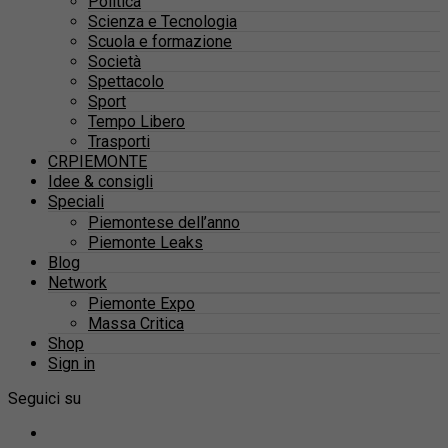
Politica
Scienza e Tecnologia
Scuola e formazione
Società
Spettacolo
Sport
Tempo Libero
Trasporti
CRPIEMONTE
Idee & consigli
Speciali
Piemontese dell’anno
Piemonte Leaks
Blog
Network
Piemonte Expo
Massa Critica
Shop
Sign in
Seguici su