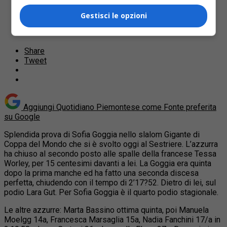
Gestisci le opzioni
Share
Tweet
Aggiungi Quotidiano Piemontese come
Fonte preferita
su Google
Splendida prova di Sofia Goggia nello slalom Gigante di
Coppa del Mondo che si è svolto oggi al Sestriere. L’azzurra
ha chiuso al secondo posto alle spalle della francese Tessa
Worley, per 15 centesimi davanti a lei. La Goggia era
quinta
dopo la prima manche ed ha fatto una seconda discesa
perfetta, chiudendo con il tempo di 2’17?52. Dietro di lei, sul
podio Lara Gut. Per Sofia Goggia è il quarto podio stagionale.
Le altre azzurre: Marta Bassino ottima quinta, poi Manuela
Moelgg 14a, Francesca Marsaglia 15a, Nadia Fanchini 17/a in