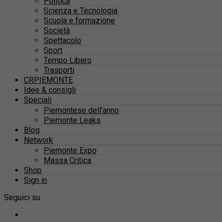
Politica
Scienza e Tecnologia
Scuola e formazione
Società
Spettacolo
Sport
Tempo Libero
Trasporti
CRPIEMONTE
Idee & consigli
Speciali
Piemontese dell’anno
Piemonte Leaks
Blog
Network
Piemonte Expo
Massa Critica
Shop
Sign in
Seguici su