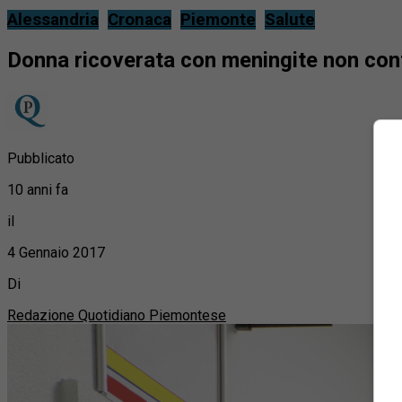
Alessandria
Cronaca
Piemonte
Salute
Donna ricoverata con meningite non cont
Pubblicato
10 anni fa
il
4 Gennaio 2017
Di
Redazione Quotidiano Piemontese