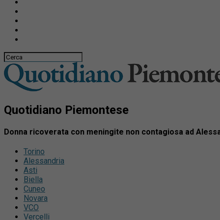
Quotidiano Piemontese
Donna ricoverata con meningite non contagiosa ad Alessan
Torino
Alessandria
Asti
Biella
Cuneo
Novara
VCO
Vercelli