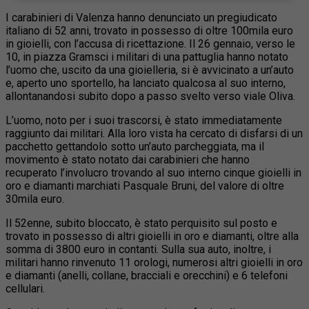
I carabinieri di Valenza hanno denunciato un pregiudicato
italiano di 52 anni, trovato in possesso di oltre 100mila euro
in gioielli, con l’accusa di ricettazione. Il
26 gennaio, verso le
10, in piazza Gramsci i militari di una pattuglia hanno notato
l’uomo che, uscito da una gioielleria, si è avvicinato a un’auto
e, aperto uno sportello, ha lanciato qualcosa al suo interno,
allontanandosi subito dopo a passo svelto verso viale Oliva.
L’uomo, noto per i suoi trascorsi, è stato immediatamente
raggiunto dai militari. Alla loro vista ha cercato di disfarsi di un
pacchetto gettandolo sotto un’auto parcheggiata, ma il
movimento è stato notato dai carabinieri che hanno
recuperato l’involucro trovando al suo interno cinque gioielli in
oro e diamanti marchiati Pasquale Bruni, del valore di oltre
30mila euro.
Il 52enne, subito bloccato, è stato perquisito sul posto e
trovato in possesso di altri gioielli in oro e diamanti, oltre alla
somma di 3800 euro in contanti. Sulla sua auto, inoltre, i
militari hanno rinvenuto 11 orologi, numerosi altri gioielli in oro
e diamanti (anelli, collane, bracciali e orecchini) e 6 telefoni
cellulari.