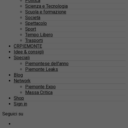
Politica
Scienza e Tecnologia
Scuola e formazione
Società
Spettacolo
Sport
Tempo Libero
Trasporti
CRPIEMONTE
Idee & consigli
Speciali
Piemontese dell’anno
Piemonte Leaks
Blog
Network
Piemonte Expo
Massa Critica
Shop
Sign in
Seguici su