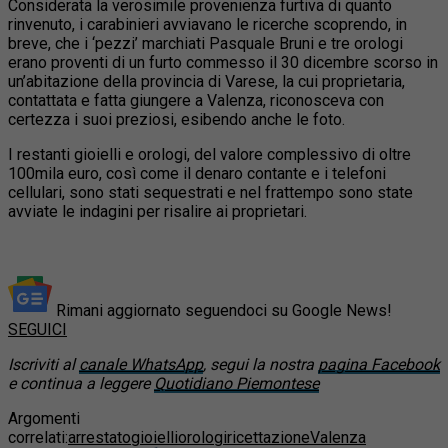
Considerata la verosimile provenienza furtiva di quanto
rinvenuto, i carabinieri avviavano le ricerche scoprendo, in
breve, che i ‘pezzi’ marchiati Pasquale Bruni e tre orologi
erano proventi di un furto commesso il 30 dicembre scorso in
un’abitazione della provincia di Varese, la cui proprietaria,
contattata e fatta giungere a Valenza, riconosceva con
certezza i suoi preziosi, esibendo anche le foto.
I restanti gioielli e orologi, del valore complessivo di oltre
100mila euro, così come il denaro contante e i telefoni
cellulari, sono stati sequestrati e nel frattempo sono state
avviate le indagini per risalire ai proprietari.
Rimani aggiornato seguendoci su Google News!
SEGUICI
Iscriviti al
canale WhatsApp
, segui la nostra
pagina Facebook
e continua a leggere
Quotidiano Piemontese
Argomenti
correlati:
arrestato
gioielli
orologi
ricettazione
Valenza