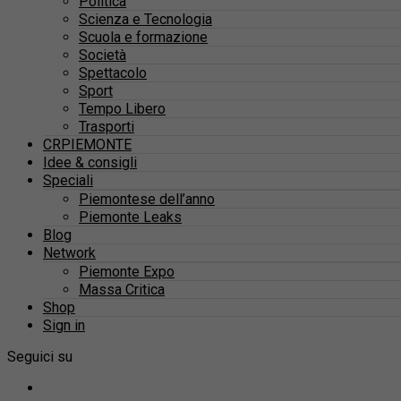
Politica
Scienza e Tecnologia
Scuola e formazione
Società
Spettacolo
Sport
Tempo Libero
Trasporti
CRPIEMONTE
Idee & consigli
Speciali
Piemontese dell’anno
Piemonte Leaks
Blog
Network
Piemonte Expo
Massa Critica
Shop
Sign in
Seguici su