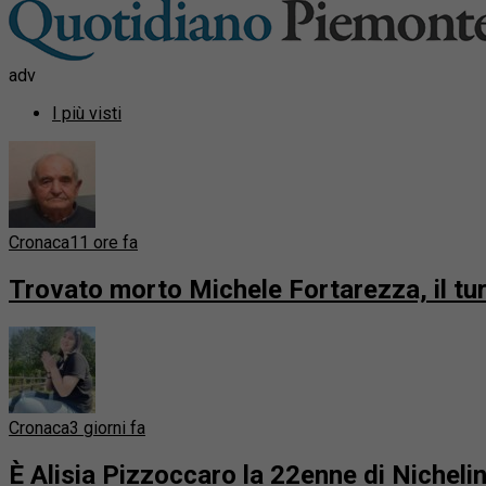
adv
I più visti
Cronaca
11 ore fa
Trovato morto Michele Fortarezza, il t
Cronaca
3 giorni fa
È Alisia Pizzoccaro la 22enne di Nicheli