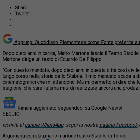
Share
Tweet
Aggiungi Quotidiano Piemontese come
Fonte preferita s
Dopo dieci anni in carica, Mario Martone lascia il Teatro Stabile 
Martone dirige un testo di Eduardo De Filippo.
“Con questo mandato, dopo dieci anni in questa città così civile,
lungo corso nella storia dello Stabile. Il mio mandato scade a d
cinematografici che mi attendono. Ma mi permetto di dire che lo 
stagione, che sarà l’ultima mia, di realizzare ancora una produzi
Rimani aggiornato seguendoci su Google News!
SEGUICI
Iscriviti al
canale WhatsApp
, segui la nostra
pagina Facebook
e
Argomenti correlati:
mario martone
Teatro Stabile di Torino