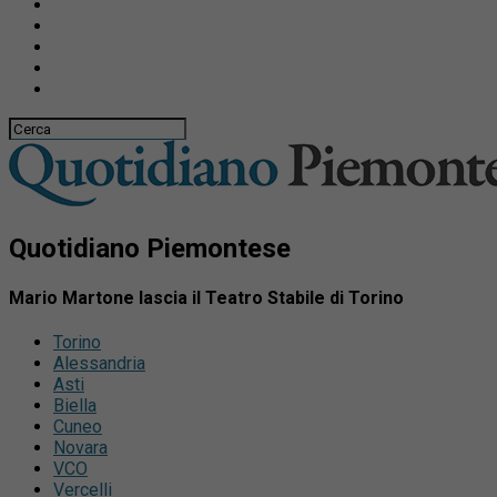
Quotidiano Piemontese
Mario Martone lascia il Teatro Stabile di Torino
Torino
Alessandria
Asti
Biella
Cuneo
Novara
VCO
Vercelli