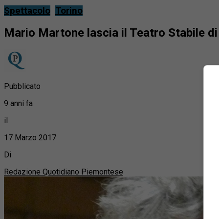
Spettacolo
Torino
Mario Martone lascia il Teatro Stabile di
Pubblicato
9 anni fa
il
17 Marzo 2017
Di
Redazione Quotidiano Piemontese