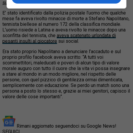
su Google
E’ stato identificato dalla polizia postale l’uomo che qualche
mese fa aveva rivolto minacce di morte a Stefano Napolitano,
tennista biellese al numero 172 della classifica mondiale.
L’uomo
risiede a Latina e aveva rivolto le minacce dopo una
sconfitta del tennista, che
aveva scatenato un’ondata di
pesanti insulti al giocatore
sui social.
Era stato proprio Napolitano a denunciare l’accaduto e sul
proprio profilo facebook aveva scritto: “A tutti voi
scommettitori, maleducati e poveri di alcun tipo di valore
morale auguro con tutto il cuore che la vita vi possa insegnare
a stare al mondo in un modo migliore, nel rispetto delle
persone, con quel pizzico di gentilezza ormai dimenticata,
semplicemente con educazione. Se perdo un match sono una
persona a posto lo stesso e, grazie ai miei genitori, capisco il
valore delle cose importanti”.
Rimani aggiornato seguendoci su Google News!
SEGUICI