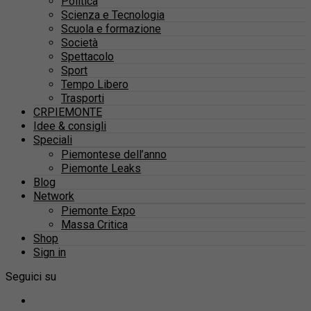
Politica
Scienza e Tecnologia
Scuola e formazione
Società
Spettacolo
Sport
Tempo Libero
Trasporti
CRPIEMONTE
Idee & consigli
Speciali
Piemontese dell’anno
Piemonte Leaks
Blog
Network
Piemonte Expo
Massa Critica
Shop
Sign in
Seguici su