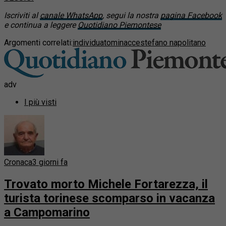
Iscriviti al
canale WhatsApp
, segui la nostra
pagina Facebook
e continua a leggere
Quotidiano Piemontese
Argomenti correlati:
individuato
minacce
stefano napolitano
adv
I più visti
Cronaca
3 giorni fa
Trovato morto Michele Fortarezza, il
turista torinese scomparso in vacanza
a Campomarino