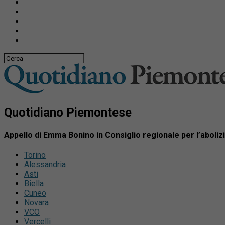
Quotidiano Piemontese
Appello di Emma Bonino in Consiglio regionale per l’abolizi
Torino
Alessandria
Asti
Biella
Cuneo
Novara
VCO
Vercelli