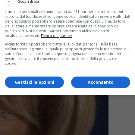
Scopri di più
I tuoi dati personali verranno trattati da 431 partner e le informazioni
raccolte dal tuo dispositivo (come cookie, identificatori univoci e altri dati
del dispositivo) potrebbero essere condivise con questi ultimi, da loro
visualizzate e memorizzate oppure essere usate nello specifico da
questo sito. Noi e i nostri partner potremmo utilizzare dati di
localizzazione esatti.
Elenco dei partner
.
Alcuni fornitori potrebbero trattare i tuoi dati personali sulla base
dell'interesse legittimo, al quale puoi opporti gestendo le tue opzioni qui
sotto. Cerca un link in fondo a questa pagina o nel menu del sito per
gestire o revocare il consenso nelle impostazioni della privacy e dei
cookie.
Gestisci le opzioni
Acconsento