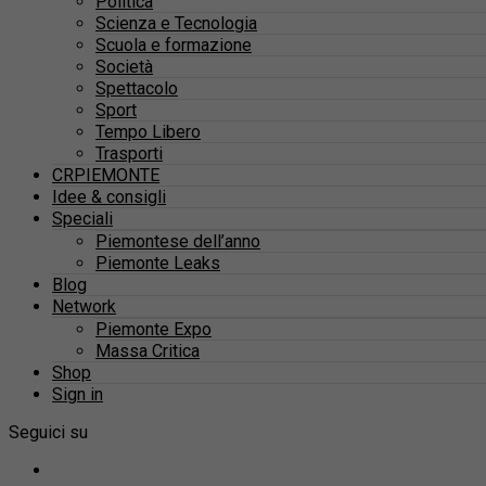
Politica
Scienza e Tecnologia
Scuola e formazione
Società
Spettacolo
Sport
Tempo Libero
Trasporti
CRPIEMONTE
Idee & consigli
Speciali
Piemontese dell’anno
Piemonte Leaks
Blog
Network
Piemonte Expo
Massa Critica
Shop
Sign in
Seguici su